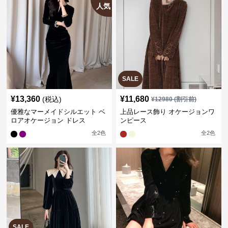
人気
SALE
¥
13,360
¥
11,680
(税込)
¥
12980
(割引前)
優雅なマーメイドシルエット ベ
上品レース飾り オケージョンワ
ロアオケージョン ドレス
ンピース
全
2
色
全
2
色
SALE