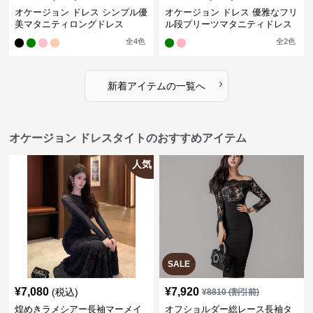
オケージョン ドレス シンプル優
オケージョン ドレス 優雅なフリ
美マタニティロングドレス
ル段プリーツマタニティドレス
全
4
色
全
2
色
›
新着アイテムの一覧へ
オケージョン ドレスタイトのおすすめアイテム
人気
SALE
¥
7,080
¥
7,920
(税込)
¥
8810
(割引前)
煌めきラメシアー長袖マーメイ
オフショルダー総レース長袖タ