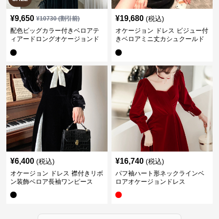
¥
9,650
¥
19,680
(税込)
¥
10730
(割引前)
配色ビッグカラー付きベロアテ
オケージョン ドレス ビジュー付
ィアードロングオケージョンド
きベロアミニ丈カシュクールド
レス
レス
¥
6,400
¥
16,740
(税込)
(税込)
オケージョン ドレス 襟付きリボ
パフ袖ハート形ネックラインベ
ン装飾ベロア長袖ワンピース
ロアオケージョンドレス