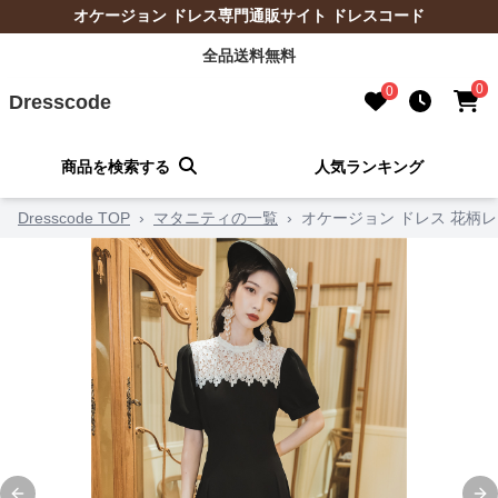
オケージョン ドレス専門通販サイト ドレスコード
全品送料無料
0
0
Dresscode
商品を検索する
人気ランキング
Dresscode TOP
›
マタニティの一覧
›
オケージョン ドレス 花柄