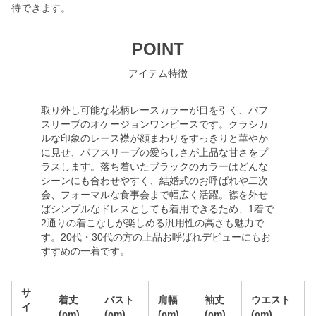
待できます。
POINT
アイテム特徴
取り外し可能な花柄レースカラーが目を引く、パフ
スリーブのオケージョンワンピースです。クラシカ
ルな印象のレース襟が顔まわりをすっきりと華やか
に見せ、パフスリーブの愛らしさが上品な甘さをプ
ラスします。落ち着いたブラックのカラーはどんな
シーンにも合わせやすく、結婚式のお呼ばれや二次
会、フォーマルな食事会まで幅広く活躍。襟を外せ
ばシンプルなドレスとしても着用できるため、1着で
2通りの着こなしが楽しめる汎用性の高さも魅力で
す。20代・30代の方の上品お呼ばれデビューにもお
すすめの一着です。
サ
着丈
バスト
肩幅
袖丈
ウエスト
イ
(cm)
(cm)
(cm)
(cm)
(cm)