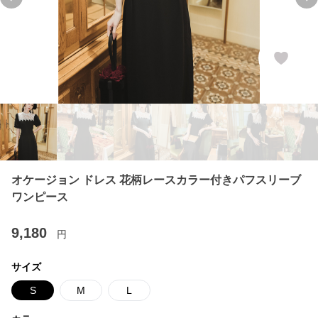
Previous slide
Ne
オケージョン ドレス 花柄レースカラー付きパフスリーブ
ワンピース
9,180
円
サイズ
S
M
L