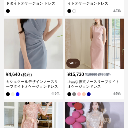
ドタイトオケージョン ドレス
イトオケージョンドレス
全
2
色
SALE
¥
4,640
¥
15,730
(税込)
¥
19660
(割引前)
カシュクールデザインノースリ
上品な膝丈ノースリーブタイト
ーブタイトオケージョンドレス
オケージョンドレス
全
3
色
全
5
色