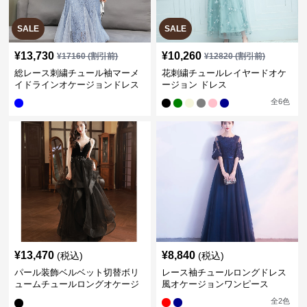
SALE
SALE
¥
13,730
¥
10,260
¥
17160
(割引前)
¥
12820
(割引前)
総レース刺繍チュール袖マーメ
花刺繍チュールレイヤードオケ
イドラインオケージョンドレス
ージョン ドレス
全
6
色
¥
13,470
¥
8,840
(税込)
(税込)
パール装飾ベルベット切替ボリ
レース袖チュールロングドレス
ュームチュールロングオケージ
風オケージョンワンピース
ョンドレス
全
2
色