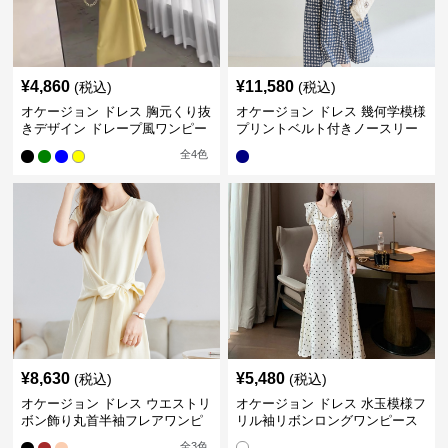
¥
4,860
¥
11,580
(税込)
(税込)
オケージョン ドレス 胸元くり抜
オケージョン ドレス 幾何学模様
きデザイン ドレープ風ワンピー
プリントベルト付きノースリー
ス
ブワンピース
全
4
色
¥
8,630
¥
5,480
(税込)
(税込)
オケージョン ドレス ウエストリ
オケージョン ドレス 水玉模様フ
ボン飾り丸首半袖フレアワンピ
リル袖リボンロングワンピース
ース
全
3
色