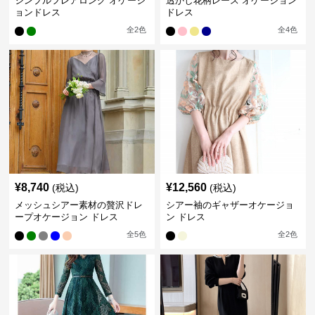
シンプルフレアロング オケージ
透かし花柄レース オケージョン
ョンドレス
ドレス
全
2
色
全
4
色
¥
8,740
¥
12,560
(税込)
(税込)
メッシュシアー素材の贅沢ドレ
シアー袖のギャザーオケージョ
ープオケージョン ドレス
ン ドレス
全
5
色
全
2
色