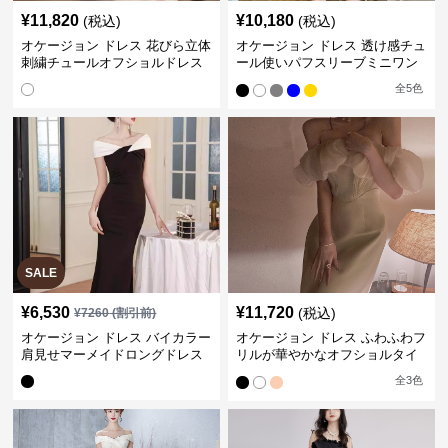
¥
11,820
¥
10,180
(税込)
(税込)
オケージョン ドレス 花びら立体
オケージョン ドレス 透け感チュ
刺繍チュールオフショルドレス
ール使いパフスリーブミニワン
ピース
全
5
色
SALE
¥
6,530
¥
11,720
(税込)
¥
7260
(割引前)
オケージョン ドレス バイカラー
オケージョン ドレス ふわふわフ
肩見せマーメイドロングドレス
リルが華やかなオフショルタイ
トドレス
全
3
色