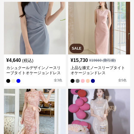
SALE
¥
4,640
¥
15,730
(税込)
¥
19660
(割引前)
カシュクールデザインノースリ
上品な膝丈ノースリーブタイト
ーブタイトオケージョンドレス
オケージョンドレス
全
3
色
全
5
色