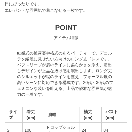
日にぴったりです。
エレガントな雰囲気で着こなせる一枚です。
POINT
アイテム特徴
結婚式の披露宴や格式のあるパーティーで、デコル
テを綣麗に見せたい方向けのロング丈ドレスです。
パフスリーブが肩のラインに柔らかさを添え、肩出
しデザインが上品な抜け感を演出します。ロング丈
のシルエットが縦のラインを整え、フォーマル度の
高いシーンに対応できる構成です。20代～30代のフ
ェミニンな装いを叶える、上品で優雅な雰囲気が魅
力の一着です。
サイ
着丈
袖丈
バスト
肩幅
ズ
(cm)
(cm)
(cm)
ドロップショル
S
108
24
84