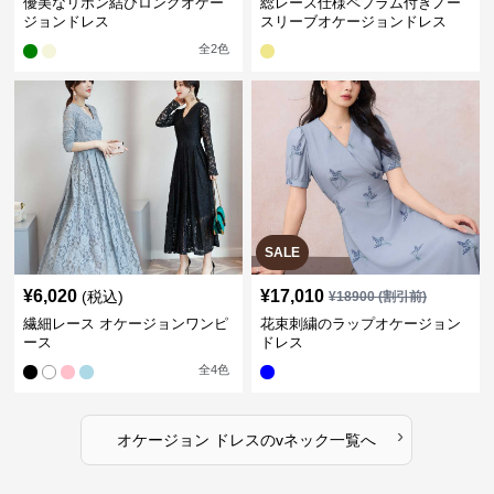
優美なリボン結びロングオケー
総レース仕様ペプラム付きノー
ジョンドレス
スリーブオケージョンドレス
全
2
色
SALE
¥
6,020
¥
17,010
(税込)
¥
18900
(割引前)
繊細レース オケージョンワンピ
花束刺繍のラップオケージョン
ース
ドレス
全
4
色
›
オケージョン ドレス
の
vネック
一覧へ