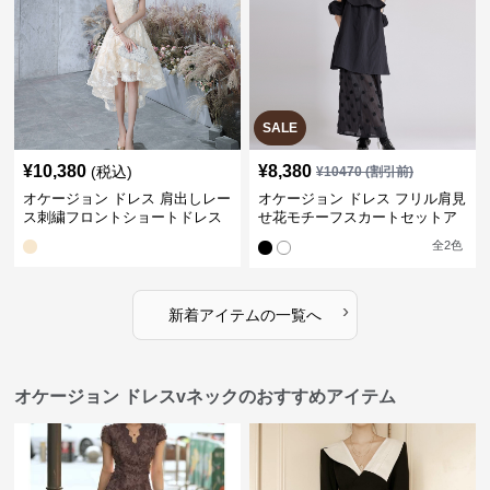
SALE
¥
10,380
¥
8,380
(税込)
¥
10470
(割引前)
オケージョン ドレス 肩出しレー
オケージョン ドレス フリル肩見
ス刺繍フロントショートドレス
せ花モチーフスカートセットア
ップ
全
2
色
›
新着アイテムの一覧へ
オケージョン ドレスvネックのおすすめアイテム