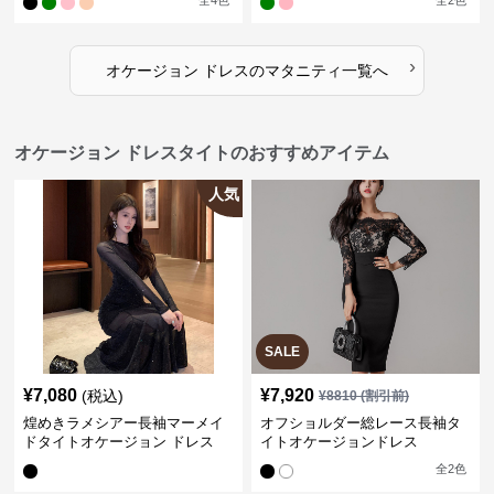
全
4
色
全
2
色
›
オケージョン ドレス
の
マタニティ
一覧へ
オケージョン ドレスタイトのおすすめアイテム
人気
SALE
¥
7,080
¥
7,920
(税込)
¥
8810
(割引前)
煌めきラメシアー長袖マーメイ
オフショルダー総レース長袖タ
ドタイトオケージョン ドレス
イトオケージョンドレス
全
2
色