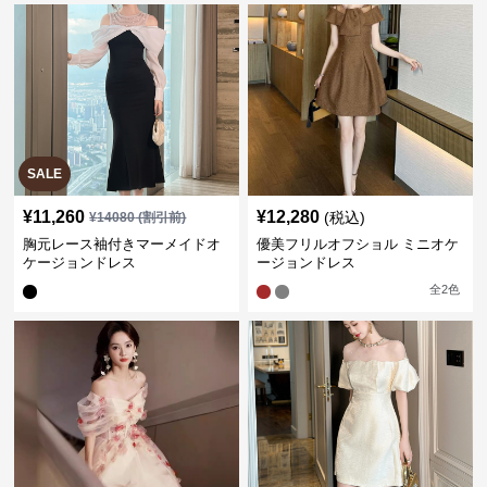
SALE
¥
11,260
¥
12,280
(税込)
¥
14080
(割引前)
胸元レース袖付きマーメイドオ
優美フリルオフショル ミニオケ
ケージョンドレス
ージョンドレス
全
2
色