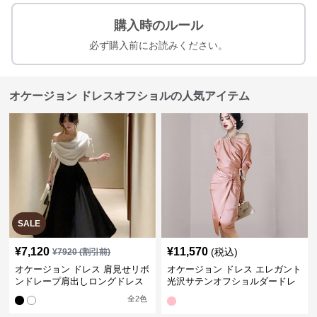
購入時のルール
必ず購入前にお読みください。
オケージョン ドレスオフショルの人気アイテム
SALE
¥
7,120
¥
11,570
(税込)
¥
7920
(割引前)
オケージョン ドレス 肩見せリボ
オケージョン ドレス エレガント
ンドレープ肩出しロングドレス
光沢サテンオフショルダードレ
ス
全
2
色