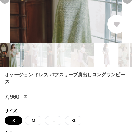
Previous slide
Ne
オケージョン ドレス パフスリーブ肩出しロングワンピー
ス
7,960
円
サイズ
S
M
L
XL