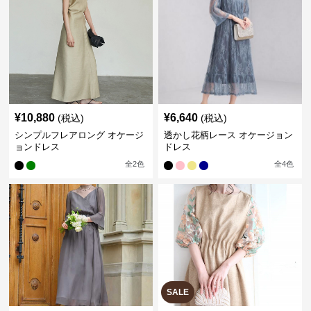
¥
10,880
¥
6,640
(税込)
(税込)
シンプルフレアロング オケージ
透かし花柄レース オケージョン
ョンドレス
ドレス
全
2
色
全
4
色
SALE