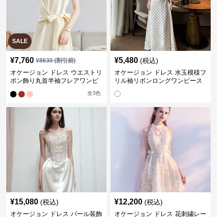
SALE
¥
7,760
¥
5,480
(税込)
¥
8630
(割引前)
オケージョン ドレス ウエストリ
オケージョン ドレス 水玉模様フ
ボン飾り丸首半袖フレアワンピ
リル袖リボンロングワンピース
ース
全
3
色
¥
15,080
¥
12,200
(税込)
(税込)
オケージョン ドレス パール装飾
オケージョン ドレス 花刺繍レー