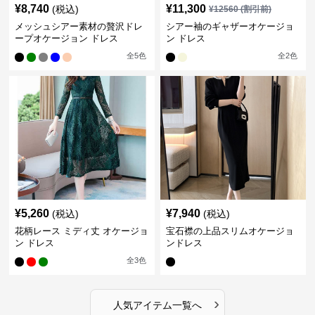
¥
8,740
¥
11,300
(税込)
¥
12560
(割引前)
メッシュシアー素材の贅沢ドレ
シアー袖のギャザーオケージョ
ープオケージョン ドレス
ン ドレス
全
5
色
全
2
色
¥
5,260
¥
7,940
(税込)
(税込)
花柄レース ミディ丈 オケージョ
宝石襟の上品スリムオケージョ
ン ドレス
ンドレス
全
3
色
›
人気アイテム一覧へ