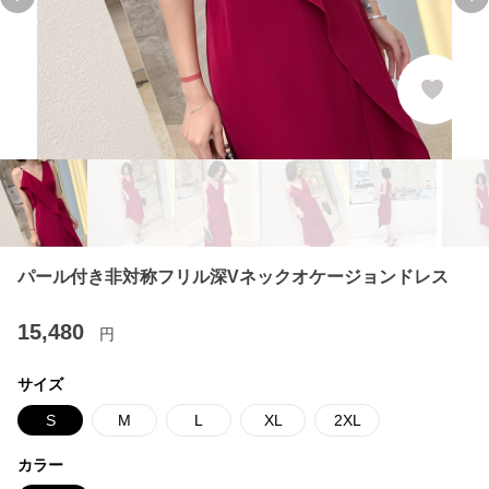
Previous slide
Ne
パール付き非対称フリル深Vネックオケージョンドレス
15,480
円
サイズ
S
M
L
XL
2XL
カラー