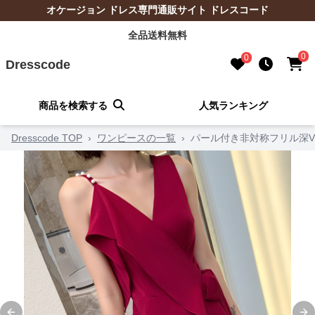
オケージョン ドレス専門通販サイト ドレスコード
全品送料無料
0
0
Dresscode
商品を検索する
人気ランキング
Dresscode TOP
›
ワンピースの一覧
›
パール付き非対称フリル深