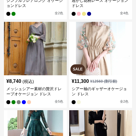
シンプルフレアロング オケージ
透かし花柄レース オケージョン
ョンドレス
ドレス
全
2
色
全
4
色
SALE
¥
8,740
¥
11,300
(税込)
¥
12560
(割引前)
メッシュシアー素材の贅沢ドレ
シアー袖のギャザーオケージョ
ープオケージョン ドレス
ン ドレス
全
5
色
全
2
色