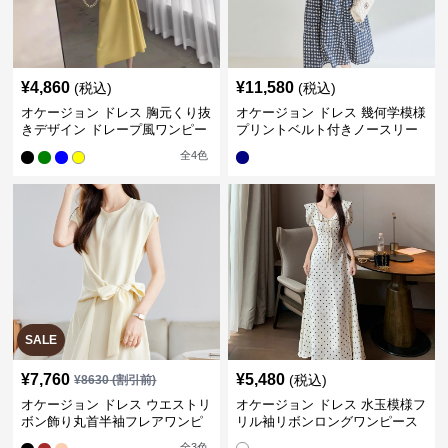
¥
4,860
¥
11,580
(税込)
(税込)
オケージョン ドレス 胸元くり抜
オケージョン ドレス 幾何学模様
きデザイン ドレープ風ワンピー
プリントベルト付きノースリー
ス
ブワンピース
全
4
色
SALE
¥
7,760
¥
5,480
(税込)
¥
8630
(割引前)
オケージョン ドレス ウエストリ
オケージョン ドレス 水玉模様フ
ボン飾り丸首半袖フレアワンピ
リル袖リボンロングワンピース
ース
全
3
色