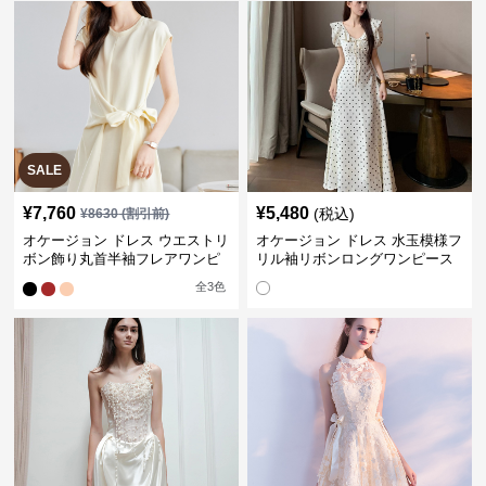
SALE
¥
7,760
¥
5,480
(税込)
¥
8630
(割引前)
オケージョン ドレス ウエストリ
オケージョン ドレス 水玉模様フ
ボン飾り丸首半袖フレアワンピ
リル袖リボンロングワンピース
ース
全
3
色