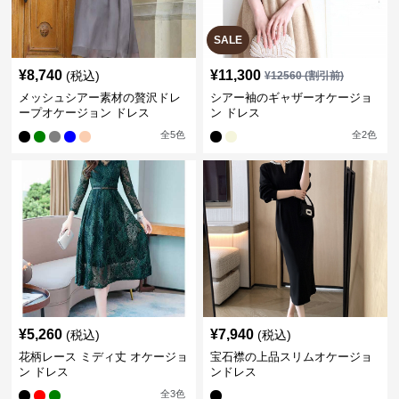
SALE
¥
8,740
¥
11,300
(税込)
¥
12560
(割引前)
メッシュシアー素材の贅沢ドレ
シアー袖のギャザーオケージョ
ープオケージョン ドレス
ン ドレス
全
5
色
全
2
色
¥
5,260
¥
7,940
(税込)
(税込)
花柄レース ミディ丈 オケージョ
宝石襟の上品スリムオケージョ
ン ドレス
ンドレス
全
3
色