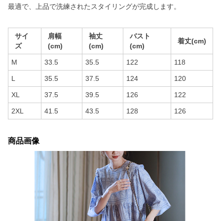
最適で、上品で洗練されたスタイリングが完成します。
サイ
肩幅
袖丈
バスト
着丈(cm)
ズ
(cm)
(cm)
(cm)
M
33.5
35.5
122
118
L
35.5
37.5
124
120
XL
37.5
39.5
126
122
2XL
41.5
43.5
128
126
商品画像