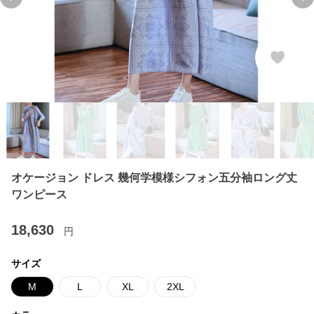
Previous slide
Ne
オケージョン ドレス 幾何学模様シフォン五分袖ロング丈
ワンピース
18,630
円
サイズ
M
L
XL
2XL