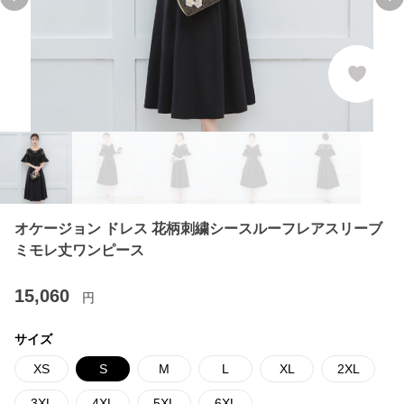
Previous slide
Ne
オケージョン ドレス 花柄刺繍シースルーフレアスリーブ
ミモレ丈ワンピース
15,060
円
サイズ
XS
S
M
L
XL
2XL
3XL
4XL
5XL
6XL