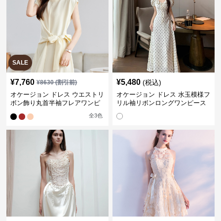
SALE
¥
7,760
¥
5,480
(税込)
¥
8630
(割引前)
オケージョン ドレス ウエストリ
オケージョン ドレス 水玉模様フ
ボン飾り丸首半袖フレアワンピ
リル袖リボンロングワンピース
ース
全
3
色