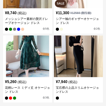
SALE
¥
8,740
¥
11,300
(税込)
¥
12560
(割引前)
メッシュシアー素材の贅沢ドレ
シアー袖のギャザーオケージョ
ープオケージョン ドレス
ン ドレス
全
5
色
全
2
色
¥
5,260
¥
7,940
(税込)
(税込)
花柄レース ミディ丈 オケージョ
宝石襟の上品スリムオケージョ
ン ドレス
ンドレス
全
3
色