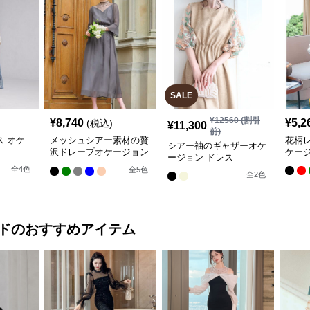
SALE
¥
12560
(割引
¥
8,740
¥
5,2
(税込)
¥
11,300
前)
 オケ
メッシュシアー素材の贅
花柄レ
シアー袖のギャザーオケ
沢ドレープオケージョン
ケージ
ージョン ドレス
ドレス
全
4
色
全
5
色
全
2
色
ド
のおすすめアイテム