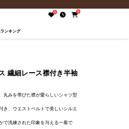
0
0
気ランキング
ス 繊細レース襟付き半袖
、丸みを帯びた襟が愛らしいシャツ型
付き、ウエストベルトで美しいシルエ
かで洗練された印象を与える一着で