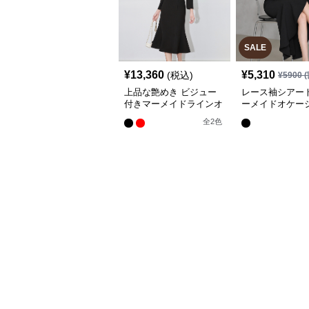
SALE
¥
13,360
¥
5,310
(税込)
¥
5900
(
上品な艶めき ビジュー
レース袖シアー
付きマーメイドラインオ
ーメイドオケー
ケージョンドレス
レス
全
2
色