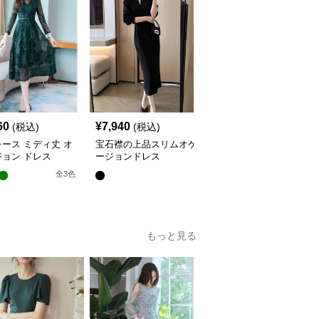
60
¥
7,940
¥
4,420
(税込)
(税込)
(税込)
ース ミディ丈 オ
宝石襟の上品スリムオケ
透かしプリーツ切替オケ
ョン ドレス
ージョンドレス
ージョンワンピース
全
3
色
もっと見る