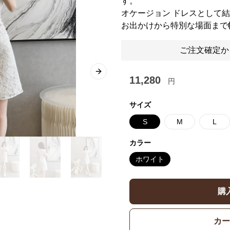
す。
オケージョン ドレスとして
お出かけから特別な場面まで
ご注文確定か
Next slide
11,280
円
サイズ
S
M
L
カラー
ホワイト
購
カー