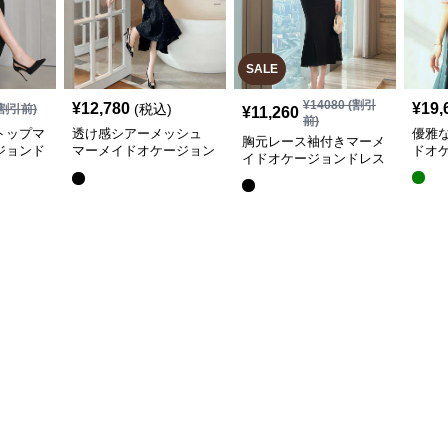
SALE
¥
14080
(割引
¥
12,780
¥
19,
(税込)
割引前)
¥
11,260
前)
トップマ
透け感シアーメッシュ
優雅
胸元レース袖付きマーメ
ジョンド
マーメイドオケージョン
ドオ
イドオケージョンドレス
ドレス