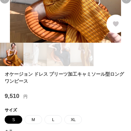
Previous slide
Ne
オケージョン ドレス プリーツ加工キャミソール型ロング
ワンピース
9,510
円
サイズ
S
M
L
XL