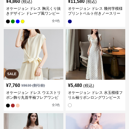
¥
4,860
¥
11,580
(税込)
(税込)
オケージョン ドレス 胸元くり抜
オケージョン ドレス 幾何学模様
きデザイン ドレープ風ワンピー
プリントベルト付きノースリー
ス
ブワンピース
全
4
色
SALE
¥
7,760
¥
5,480
(税込)
¥
8630
(割引前)
オケージョン ドレス ウエストリ
オケージョン ドレス 水玉模様フ
ボン飾り丸首半袖フレアワンピ
リル袖リボンロングワンピース
ース
全
3
色