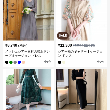
SALE
¥
8,740
¥
11,300
(税込)
¥
12560
(割引前)
メッシュシアー素材の贅沢ドレ
シアー袖のギャザーオケージョ
ープオケージョン ドレス
ン ドレス
全
5
色
全
2
色