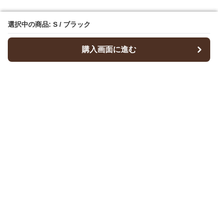
選択中の商品: S / ブラック
選択中の商品: S / ブラック
購入画面に進む
購入画面に進む
Dresscode
について
会社概要