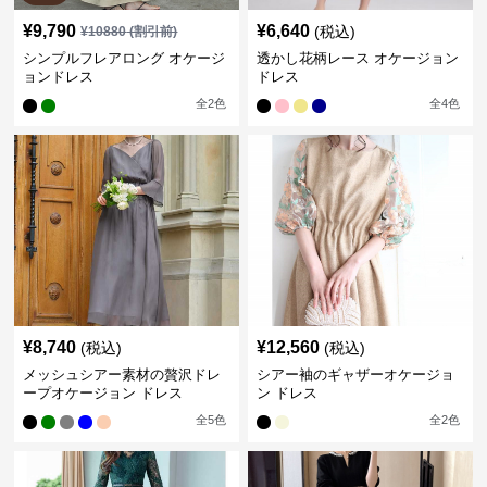
¥
9,790
¥
6,640
(税込)
¥
10880
(割引前)
シンプルフレアロング オケージ
透かし花柄レース オケージョン
ョンドレス
ドレス
全
2
色
全
4
色
¥
8,740
¥
12,560
(税込)
(税込)
メッシュシアー素材の贅沢ドレ
シアー袖のギャザーオケージョ
ープオケージョン ドレス
ン ドレス
全
5
色
全
2
色