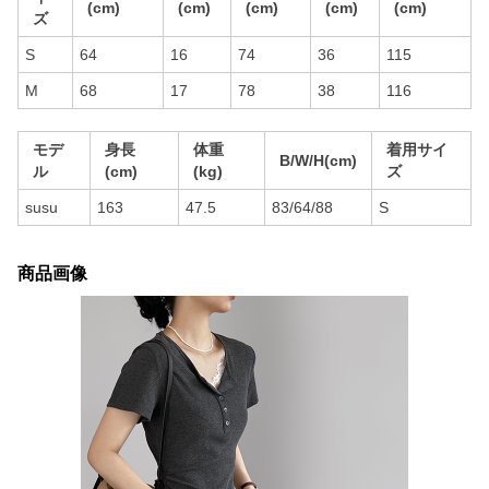
(cm)
(cm)
(cm)
(cm)
(cm)
ズ
S
64
16
74
36
115
M
68
17
78
38
116
モデ
身長
体重
着用サイ
B/W/H(cm)
ル
(cm)
(kg)
ズ
susu
163
47.5
83/64/88
S
商品画像