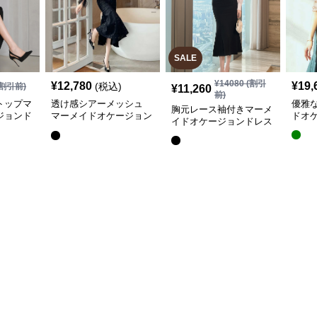
SALE
¥
14080
(割引
¥
12,780
¥
19,
(税込)
割引前)
¥
11,260
前)
トップマ
透け感シアーメッシュ
優雅
胸元レース袖付きマーメ
ジョンド
マーメイドオケージョン
ドオ
イドオケージョンドレス
ドレス