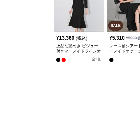
SALE
¥
13,360
¥
5,310
(税込)
¥
5900
(
上品な艶めき ビジュー
レース袖シアー
付きマーメイドラインオ
ーメイドオケー
ケージョンドレス
レス
全
2
色