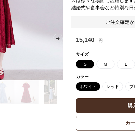
スは様々な場面で活躍します
結婚式や食事会など特別な日
ご注文確定か
15,140
円
Next slide
サイズ
S
M
L
カラー
ホワイト
レッド
ブ
購
カー