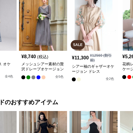
SALE
¥
12560
(割引
¥
8,740
¥
5,2
(税込)
¥
11,300
前)
 オケ
メッシュシアー素材の贅
花柄レ
シアー袖のギャザーオケ
沢ドレープオケージョン
ケージ
ージョン ドレス
ドレス
全
4
色
全
5
色
全
2
色
ド
のおすすめアイテム