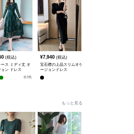
60
¥
7,940
¥
4,420
(税込)
(税込)
(税込)
ース ミディ丈 オ
宝石襟の上品スリムオケ
透かしプリーツ切替オケ
ョン ドレス
ージョンドレス
ージョンワンピース
全
3
色
もっと見る