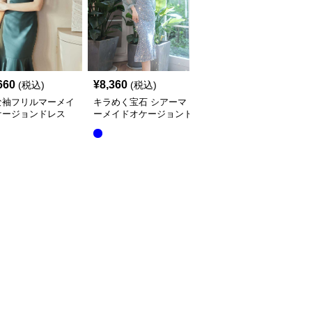
660
¥
8,360
¥
15,760
(税込)
(税込)
(税込)
な袖フリルマーメイ
キラめく宝石 シアーマ
立体花柄刺繍長袖マーメ
ケージョンドレス
ーメイドオケージョンド
イドオケージョンドレス
レス