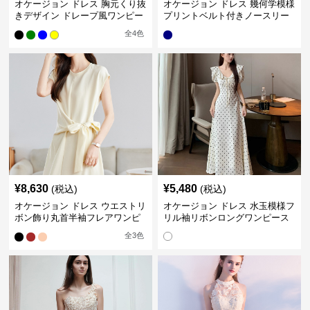
オケージョン ドレス 胸元くり抜
オケージョン ドレス 幾何学模様
きデザイン ドレープ風ワンピー
プリントベルト付きノースリー
ス
ブワンピース
全
4
色
¥
8,630
¥
5,480
(税込)
(税込)
オケージョン ドレス ウエストリ
オケージョン ドレス 水玉模様フ
ボン飾り丸首半袖フレアワンピ
リル袖リボンロングワンピース
ース
全
3
色