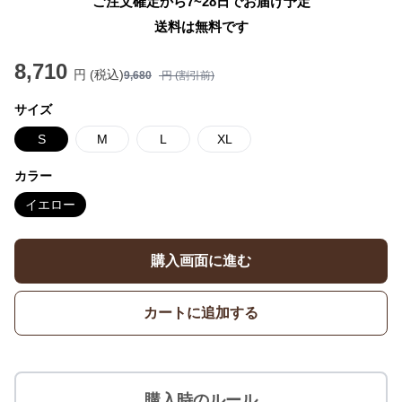
ご注文確定から7~28日でお届け予定
送料は無料です
8,710
円 (税込)
9,680
円 (割引前)
サイズ
S
M
L
XL
カラー
イエロー
購入画面に進む
カートに追加する
購入時のルール