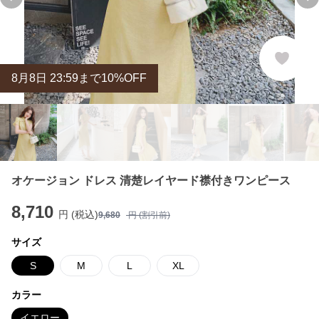
Previous slide
Ne
8
月
8
日 23:59まで10%OFF
オケージョン ドレス 清楚レイヤード襟付きワンピース
8,710
円 (税込)
9,680
円 (割引前)
サイズ
S
M
L
XL
カラー
イエロー