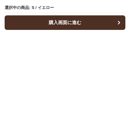
選択中の商品: S / イエロー
選択中の商品: S / イエロー
購入画面に進む
購入画面に進む
Dresscode
について
会社概要