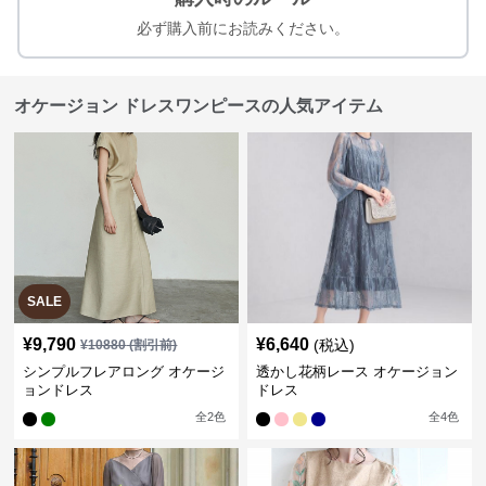
必ず購入前にお読みください。
オケージョン ドレスワンピースの人気アイテム
SALE
¥
9,790
¥
6,640
(税込)
¥
10880
(割引前)
シンプルフレアロング オケージ
透かし花柄レース オケージョン
ョンドレス
ドレス
全
2
色
全
4
色