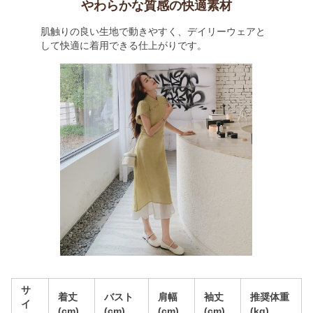
やわらかな質感の快適素材
肌触りの良い生地で動きやすく、デイリーウェアと
して快適に着用できる仕上がりです。
サ
着丈
バスト
肩幅
袖丈
推奨体重
イ
(cm)
(cm)
(cm)
(cm)
(kg)