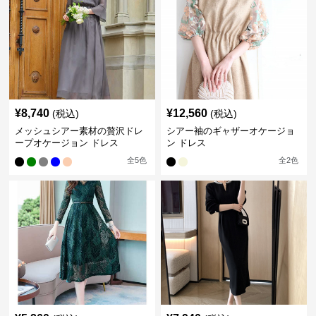
¥
8,740
¥
12,560
(税込)
(税込)
メッシュシアー素材の贅沢ドレ
シアー袖のギャザーオケージョ
ープオケージョン ドレス
ン ドレス
全
5
色
全
2
色