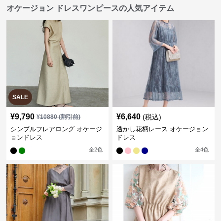
オケージョン ドレスワンピースの人気アイテム
SALE
¥
9,790
¥
6,640
(税込)
¥
10880
(割引前)
シンプルフレアロング オケージ
透かし花柄レース オケージョン
ョンドレス
ドレス
全
2
色
全
4
色