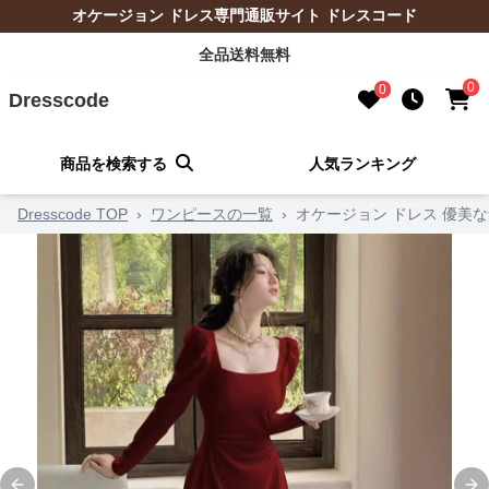
オケージョン ドレス専門通販サイト ドレスコード
全品送料無料
0
0
Dresscode
商品を検索する
人気ランキング
Dresscode TOP
›
ワンピースの一覧
›
オケージョン ドレス 優美