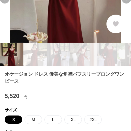
Previous slide
Ne
オケージョン ドレス 優美な角襟パフスリーブロングワン
ピース
5,520
円
サイズ
S
M
L
XL
2XL