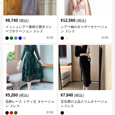
¥
8,740
¥
12,560
(税込)
(税込)
メッシュシアー素材の贅沢ドレ
シアー袖のギャザーオケージョ
ープオケージョン ドレス
ン ドレス
全
5
色
全
2
色
¥
5,260
¥
7,940
(税込)
(税込)
花柄レース ミディ丈 オケージョ
宝石襟の上品スリムオケージョ
ン ドレス
ンドレス
全
3
色