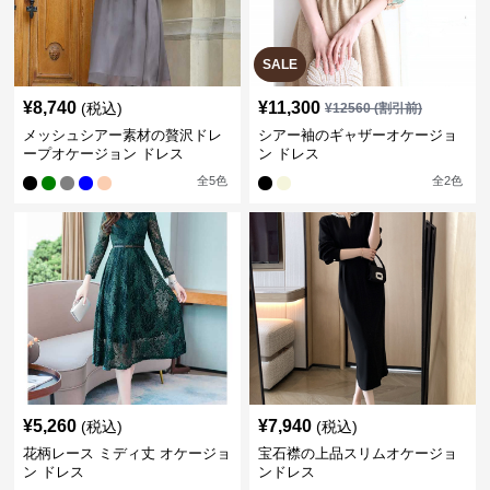
SALE
¥
8,740
¥
11,300
(税込)
¥
12560
(割引前)
メッシュシアー素材の贅沢ドレ
シアー袖のギャザーオケージョ
ープオケージョン ドレス
ン ドレス
全
5
色
全
2
色
¥
5,260
¥
7,940
(税込)
(税込)
花柄レース ミディ丈 オケージョ
宝石襟の上品スリムオケージョ
ン ドレス
ンドレス