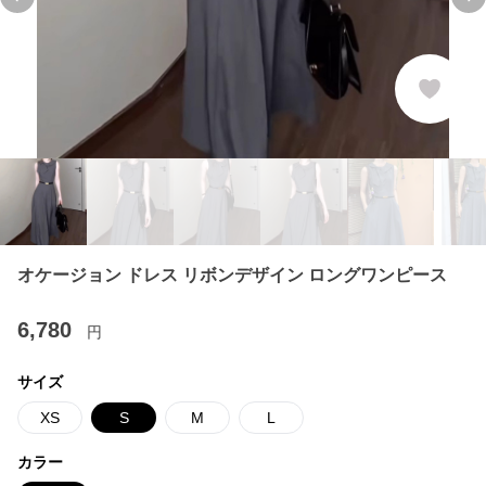
Previous slide
Ne
オケージョン ドレス リボンデザイン ロングワンピース
6,780
円
サイズ
XS
S
M
L
カラー