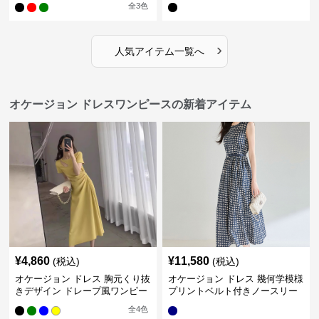
全
3
色
›
人気アイテム一覧へ
オケージョン ドレスワンピースの新着アイテム
¥
4,860
¥
11,580
(税込)
(税込)
オケージョン ドレス 胸元くり抜
オケージョン ドレス 幾何学模様
きデザイン ドレープ風ワンピー
プリントベルト付きノースリー
ス
ブワンピース
全
4
色