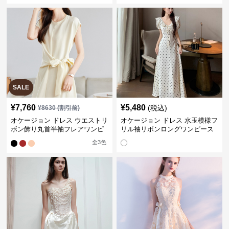
SALE
¥
7,760
¥
5,480
(税込)
¥
8630
(割引前)
オケージョン ドレス ウエストリ
オケージョン ドレス 水玉模様フ
ボン飾り丸首半袖フレアワンピ
リル袖リボンロングワンピース
ース
全
3
色