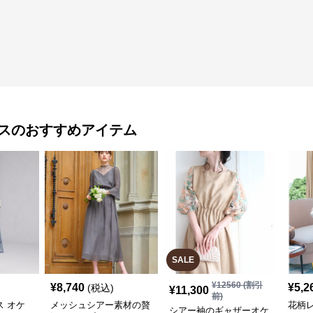
ス
のおすすめアイテム
SALE
¥
12560
(割引
¥
8,740
¥
5,2
(税込)
¥
11,300
前)
 オケ
メッシュシアー素材の贅
花柄レ
シアー袖のギャザーオケ