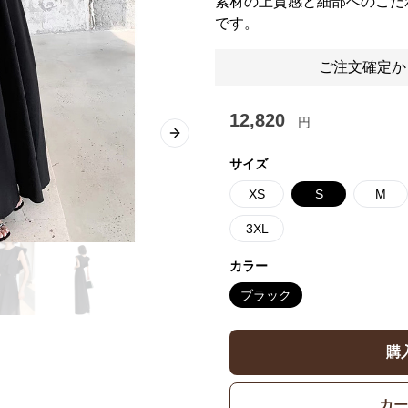
素材の上質感と細部へのこだ
です。
ご注文確定か
12,820
円
Next slide
サイズ
XS
S
M
3XL
カラー
ブラック
購
カー