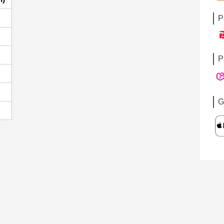
P
P
G