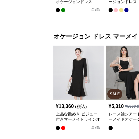
オケージョンドレス
ージョンドレス
全
2
色
オケージョン ドレス
マーメイ
SALE
¥
13,360
¥
5,310
(税込)
¥
5900
(
上品な艶めき ビジュー
レース袖シアー
付きマーメイドラインオ
ーメイドオケー
ケージョンドレス
レス
全
2
色