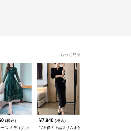
もっと見る
60
¥
7,940
¥
4,420
(税込)
(税込)
(税込)
ース ミディ丈 オ
宝石襟の上品スリムオケ
透かしプリーツ切替オケ