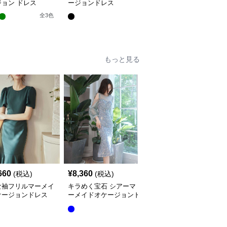
ョン ドレス
ージョンドレス
ージョンワンピース
全
3
色
もっと見る
660
¥
8,360
¥
15,760
(税込)
(税込)
(税込)
な袖フリルマーメイ
キラめく宝石 シアーマ
立体花柄刺繍長袖マーメ
ケージョンドレス
ーメイドオケージョンド
イドオケージョンドレス
レス