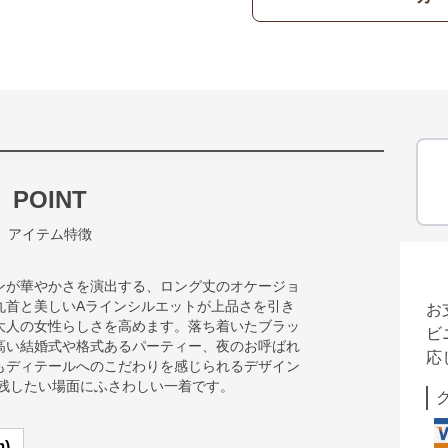
POINT
アイテム特徴
ンが華やかさを演出する、ロング丈のオケージョ
丸首と美しいAラインシルエットが上品さを引き
お
大人の女性らしさを高めます。落ち着いたブラッ
ビ
高い結婚式や格式あるパーティー、夜のお呼ばれ
応
もディテールへのこだわりを感じられるデザイン
を残したい場面にふさわしい一着です。
)