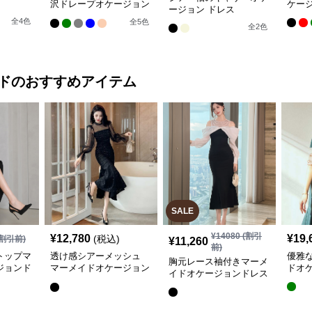
沢ドレープオケージョン
ケージ
ージョン ドレス
ドレス
全
4
色
全
5
色
全
2
色
ド
のおすすめアイテム
SALE
¥
14080
(割引
¥
12,780
¥
19,
(税込)
割引前)
¥
11,260
前)
トップマ
透け感シアーメッシュ
優雅
胸元レース袖付きマーメ
ジョンド
マーメイドオケージョン
ドオ
イドオケージョンドレス
ドレス