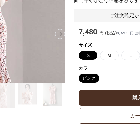
面で華やかな存在感を放ちま
ご注文確定か
7,480
円 (税込)
8,320
円 (
Next slide
サイズ
S
M
L
カラー
ピンク
購
カー