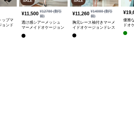
SALE
SALE
¥
12780
(割引
¥
14080
(割引
¥
19,
¥
11,500
¥
11,260
前)
前)
トップマ
優雅
透け感シアーメッシュ
胸元レース袖付きマーメ
ジョンド
ドオ
マーメイドオケージョン
イドオケージョンドレス
ドレス