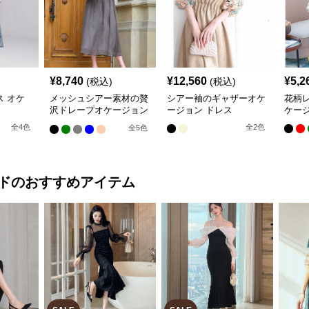
¥
8,740
¥
12,560
¥
5,2
(税込)
(税込)
 オケ
メッシュシアー素材の贅
シアー袖のギャザーオケ
花柄レ
沢ドレープオケージョン
ージョン ドレス
ケージ
ドレス
全
4
色
全
2
色
全
5
色
ド
のおすすめアイテム