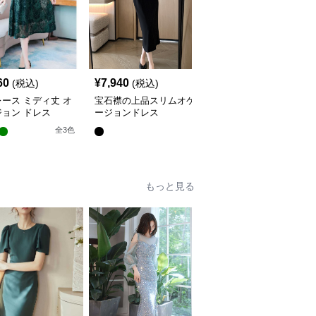
60
¥
7,940
¥
4,420
(税込)
(税込)
(税込)
ース ミディ丈 オ
宝石襟の上品スリムオケ
透かしプリーツ切替オケ
ョン ドレス
ージョンドレス
ージョンワンピース
全
3
色
もっと見る