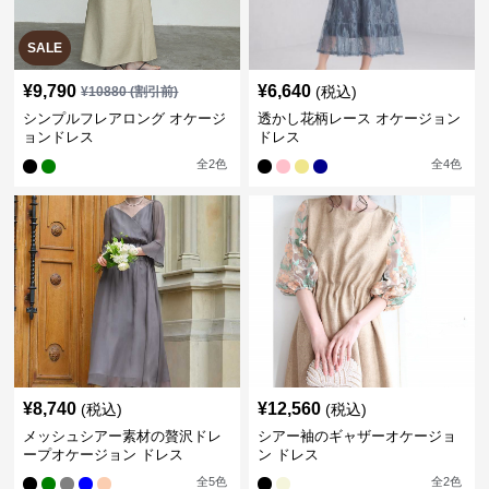
SALE
¥
9,790
¥
6,640
(税込)
¥
10880
(割引前)
シンプルフレアロング オケージ
透かし花柄レース オケージョン
ョンドレス
ドレス
全
2
色
全
4
色
¥
8,740
¥
12,560
(税込)
(税込)
メッシュシアー素材の贅沢ドレ
シアー袖のギャザーオケージョ
ープオケージョン ドレス
ン ドレス
全
5
色
全
2
色