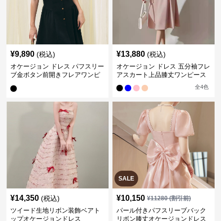
¥
9,890
¥
13,880
(税込)
(税込)
オケージョン ドレス パフスリー
オケージョン ドレス 五分袖フレ
ブ金ボタン前開きフレアワンピ
アスカート上品膝丈ワンピース
ース
全
4
色
SALE
¥
14,350
¥
10,150
(税込)
¥
11280
(割引前)
ツイード生地リボン装飾ベアト
パール付きパフスリーブバック
ップオケージョンドレス
リボン膝丈オケージョンドレス