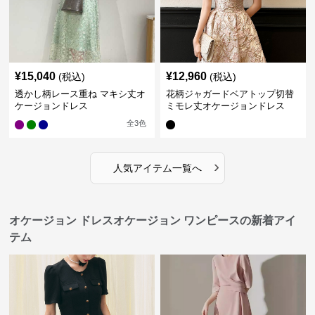
¥
15,040
¥
12,960
(税込)
(税込)
透かし柄レース重ね マキシ丈オ
花柄ジャガードベアトップ切替
ケージョンドレス
ミモレ丈オケージョンドレス
全
3
色
›
人気アイテム一覧へ
オケージョン ドレスオケージョン ワンピースの新着アイ
テム