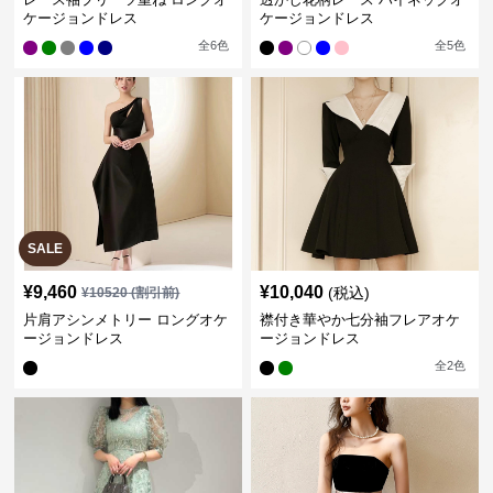
ケージョンドレス
ケージョンドレス
全
6
色
全
5
色
SALE
¥
9,460
¥
10,040
(税込)
¥
10520
(割引前)
片肩アシンメトリー ロングオケ
襟付き華やか七分袖フレアオケ
ージョンドレス
ージョンドレス
全
2
色