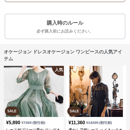
購入時のルール
必ず購入前にお読みください。
オケージョン ドレスオケージョン ワンピースの人気アイ
テム
人気
SALE
SALE
¥
5,890
¥
11,360
¥
7360
(割引前)
¥
14200
(割引前)
レース袖プリーツ重ね ロングオ
透かし花柄レース ハイネックオ