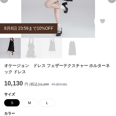
Previous slide
Ne
8
月
8
日 23:59まで10%OFF
オケージョン ドレス フェザーテクスチャー ホルターネ
ック ドレス
10,130
円 (税込)
11,260
円 (割引前)
サイズ
S
M
L
カラー