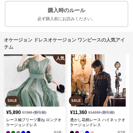
購入時のルール
必ず購入前にお読みください。
オケージョン ドレスオケージョン ワンピースの人気アイ
テム
人気
SALE
SALE
¥
5,890
¥
11,360
¥
7360
(割引前)
¥
14200
(割引前)
レース袖プリーツ重ね ロングオ
透かし花柄レース ハイネックオ
ケージョンドレス
ケージョンドレス
全
6
色
全
5
色