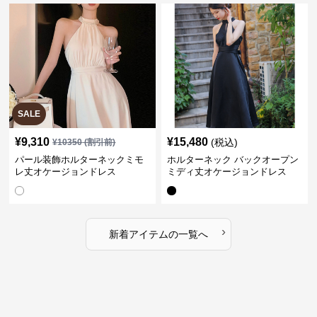
SALE
¥
9,310
¥
15,480
(税込)
¥
10350
(割引前)
パール装飾ホルターネックミモ
ホルターネック バックオープン
レ丈オケージョンドレス
ミディ丈オケージョンドレス
›
新着アイテムの一覧へ