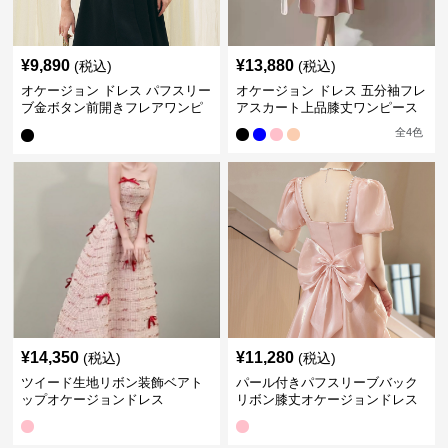
¥
9,890
¥
13,880
(税込)
(税込)
オケージョン ドレス パフスリー
オケージョン ドレス 五分袖フレ
ブ金ボタン前開きフレアワンピ
アスカート上品膝丈ワンピース
ース
全
4
色
¥
14,350
¥
11,280
(税込)
(税込)
ツイード生地リボン装飾ベアト
パール付きパフスリーブバック
ップオケージョンドレス
リボン膝丈オケージョンドレス