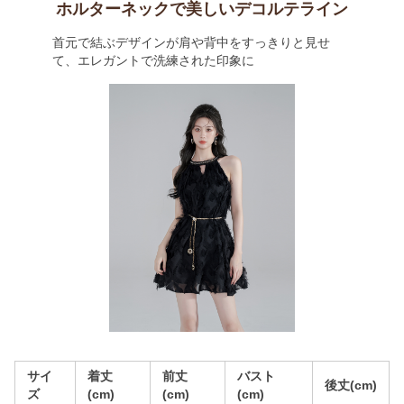
ホルターネックで美しいデコルテライン
首元で結ぶデザインが肩や背中をすっきりと見せ
て、エレガントで洗練された印象に
サイ
着丈
前丈
バスト
後丈(cm)
ズ
(cm)
(cm)
(cm)