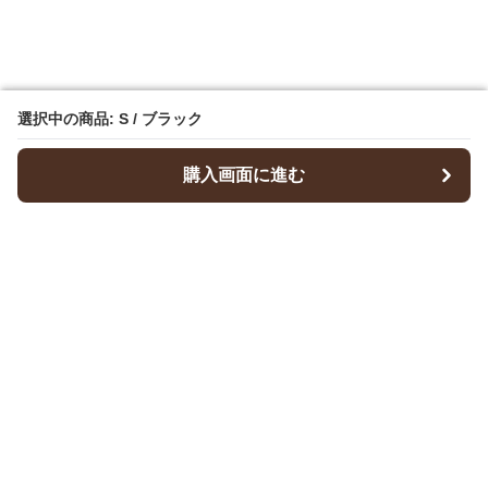
選択中の商品: S / ブラック
選択中の商品: S / ブラック
購入画面に進む
購入画面に進む
Dresscode
について