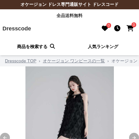
オケージョン ドレス専門通販サイト ドレスコード
全品送料無料
0
0
Dresscode
商品を検索する
人気ランキング
Dresscode TOP
›
オケージョン ワンピースの一覧
›
オケージョン