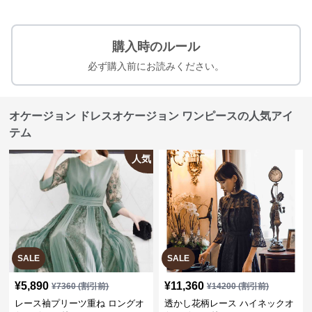
購入時のルール
必ず購入前にお読みください。
オケージョン ドレスオケージョン ワンピースの人気アイ
テム
人気
SALE
SALE
¥
5,890
¥
11,360
¥
7360
(割引前)
¥
14200
(割引前)
レース袖プリーツ重ね ロングオ
透かし花柄レース ハイネックオ