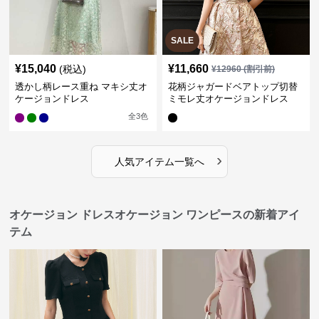
SALE
¥
15,040
¥
11,660
(税込)
¥
12960
(割引前)
透かし柄レース重ね マキシ丈オ
花柄ジャガードベアトップ切替
ケージョンドレス
ミモレ丈オケージョンドレス
全
3
色
›
人気アイテム一覧へ
オケージョン ドレスオケージョン ワンピースの新着アイ
テム