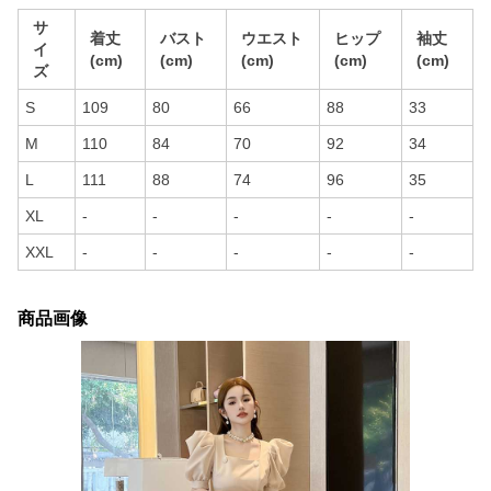
サ
着丈
バスト
ウエスト
ヒップ
袖丈
イ
(cm)
(cm)
(cm)
(cm)
(cm)
ズ
S
109
80
66
88
33
M
110
84
70
92
34
L
111
88
74
96
35
XL
-
-
-
-
-
XXL
-
-
-
-
-
商品画像