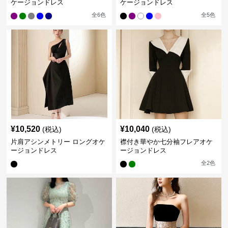
ケージョンドレス
ケージョンドレス
全
6
色
全
5
色
¥
10,520
¥
10,040
(税込)
(税込)
片肩アシンメトリー ロングオケ
襟付き華やか七分袖フレアオケ
ージョンドレス
ージョンドレス
全
2
色