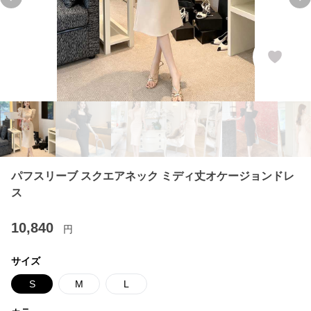
Previous slide
Ne
パフスリーブ スクエアネック ミディ丈オケージョンドレ
ス
10,840
円
サイズ
S
M
L