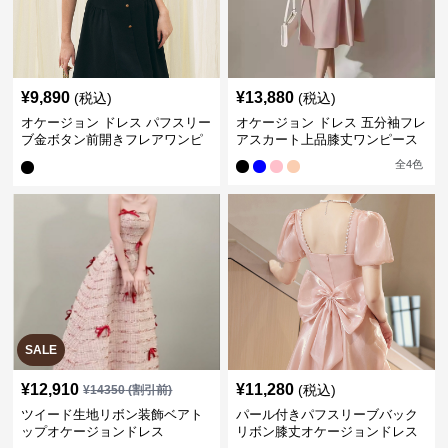
¥
9,890
¥
13,880
(税込)
(税込)
オケージョン ドレス パフスリー
オケージョン ドレス 五分袖フレ
ブ金ボタン前開きフレアワンピ
アスカート上品膝丈ワンピース
ース
全
4
色
SALE
¥
12,910
¥
11,280
(税込)
¥
14350
(割引前)
ツイード生地リボン装飾ベアト
パール付きパフスリーブバック
ップオケージョンドレス
リボン膝丈オケージョンドレス