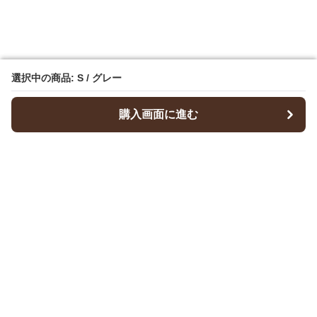
選択中の商品: S / グレー
選択中の商品: S / グレー
購入画面に進む
購入画面に進む
Dresscode
について