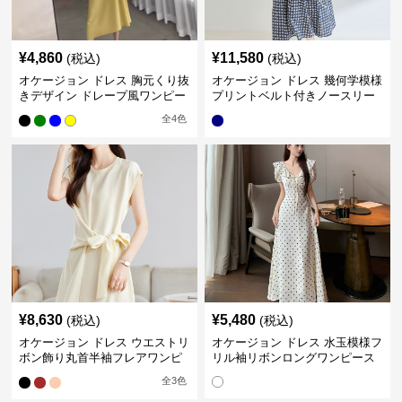
¥
4,860
¥
11,580
(税込)
(税込)
オケージョン ドレス 胸元くり抜
オケージョン ドレス 幾何学模様
きデザイン ドレープ風ワンピー
プリントベルト付きノースリー
ス
ブワンピース
全
4
色
¥
8,630
¥
5,480
(税込)
(税込)
オケージョン ドレス ウエストリ
オケージョン ドレス 水玉模様フ
ボン飾り丸首半袖フレアワンピ
リル袖リボンロングワンピース
ース
全
3
色