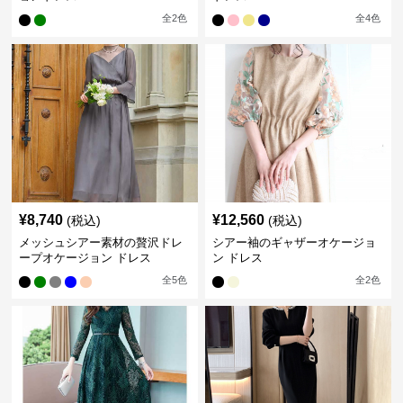
全
2
色
全
4
色
¥
8,740
¥
12,560
(税込)
(税込)
メッシュシアー素材の贅沢ドレ
シアー袖のギャザーオケージョ
ープオケージョン ドレス
ン ドレス
全
5
色
全
2
色