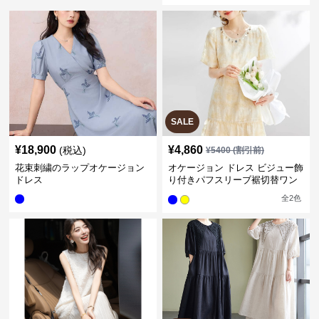
SALE
¥
18,900
¥
4,860
(税込)
¥
5400
(割引前)
花束刺繍のラップオケージョン
オケージョン ドレス ビジュー飾
ドレス
り付きパフスリーブ裾切替ワン
ピース
全
2
色