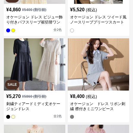
¥
4,860
¥
5,520
(税込)
¥
5400
(割引前)
オケージョン ドレス ビジュー飾
オケージョン ドレス ツイード風
り付きパフスリーブ裾切替ワン
ノースリーブプリーツスカート
ピース
重ね着風ワンピース
全
2
色
SALE
¥
5,270
¥
8,400
(税込)
¥
5860
(割引前)
刺繍ティアードミディ丈オケー
オケージョン ドレス リボン刺
ジョンドレス
繍 襟付きミニワンピース
全
2
色