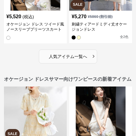
SALE
¥
5,520
¥
5,270
(税込)
¥
5860
(割引前)
オケージョン ドレス ツイード風
刺繍ティアードミディ丈オケー
ノースリーブプリーツスカート
ジョンドレス
重ね着風ワンピース
全
2
色
›
人気アイテム一覧へ
オケージョン ドレスサマー向けワンピースの新着アイテム
SALE