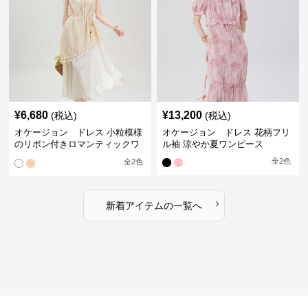
¥
6,680
¥
13,200
(税込)
(税込)
オケージョン ドレス 小粒模様
オケージョン ドレス 花柄フリ
のリボン付きロマンティックワ
ル袖 涼やか夏ワンピース
ンピース
全
2
色
全
2
色
›
新着アイテムの一覧へ