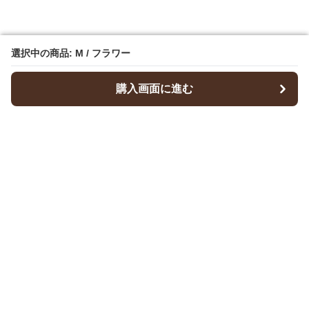
選択中の商品: M / フラワー
選択中の商品: M / フラワー
購入画面に進む
購入画面に進む
Dresscode
について