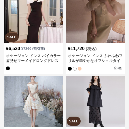
SALE
¥
6,530
¥
11,720
(税込)
¥
7260
(割引前)
オケージョン ドレス バイカラー
オケージョン ドレス ふわふわフ
肩見せマーメイドロングドレス
リルが華やかなオフショルタイ
トドレス
全
3
色
SALE