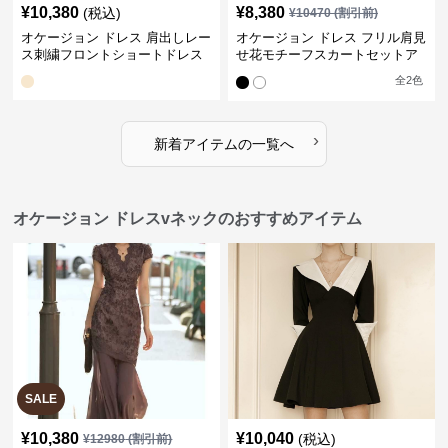
¥
10,380
¥
8,380
(税込)
¥
10470
(割引前)
オケージョン ドレス 肩出しレー
オケージョン ドレス フリル肩見
ス刺繍フロントショートドレス
せ花モチーフスカートセットア
ップ
全
2
色
›
新着アイテムの一覧へ
オケージョン ドレスvネックのおすすめアイテム
SALE
¥
10,380
¥
10,040
(税込)
¥
12980
(割引前)