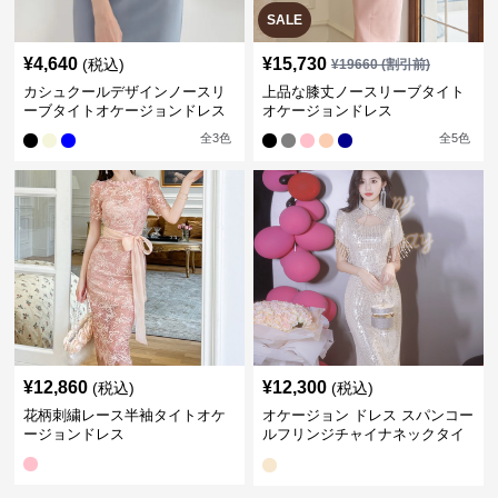
SALE
¥
4,640
¥
15,730
(税込)
¥
19660
(割引前)
カシュクールデザインノースリ
上品な膝丈ノースリーブタイト
ーブタイトオケージョンドレス
オケージョンドレス
全
3
色
全
5
色
¥
12,860
¥
12,300
(税込)
(税込)
花柄刺繍レース半袖タイトオケ
オケージョン ドレス スパンコー
ージョンドレス
ルフリンジチャイナネックタイ
トドレス