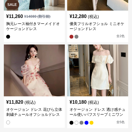
SALE
¥
11,260
¥
12,280
(税込)
¥
14080
(割引前)
胸元レース袖付きマーメイドオ
優美フリルオフショル ミニオケ
ケージョンドレス
ージョンドレス
全
2
色
¥
11,820
¥
10,180
(税込)
(税込)
オケージョン ドレス 花びら立体
オケージョン ドレス 透け感チュ
刺繍チュールオフショルドレス
ール使いパフスリーブミニワン
ピース
全
5
色