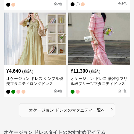
ース
全
3
色
全
2
色
¥
4,640
¥
11,300
(税込)
(税込)
オケージョン ドレス シンプル優
オケージョン ドレス 優雅なフリ
美マタニティロングドレス
ル段プリーツマタニティドレス
全
4
色
全
2
色
›
オケージョン ドレス
の
マタニティ
一覧へ
オケージョン ドレスタイトのおすすめアイテム