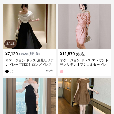
SALE
¥
7,120
¥
11,570
(税込)
¥
7920
(割引前)
オケージョン ドレス 肩見せリボ
オケージョン ドレス エレガント
ンドレープ肩出しロングドレス
光沢サテンオフショルダードレ
ス
全
2
色