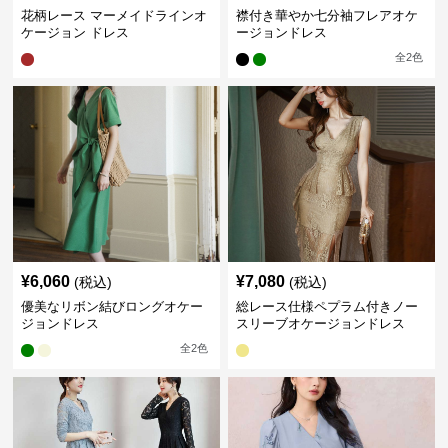
花柄レース マーメイドラインオ
襟付き華やか七分袖フレアオケ
ケージョン ドレス
ージョンドレス
全
2
色
¥
6,060
¥
7,080
(税込)
(税込)
優美なリボン結びロングオケー
総レース仕様ペプラム付きノー
ジョンドレス
スリーブオケージョンドレス
全
2
色