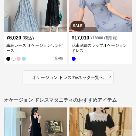
SALE
¥
6,020
¥
17,010
(税込)
¥
18900
(割引前)
繊細レース オケージョンワンピ
花束刺繍のラップオケージョン
ース
ドレス
全
4
色
›
オケージョン ドレス
の
vネック
一覧へ
オケージョン ドレスマタニティのおすすめアイテム