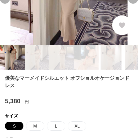
Previous slide
Ne
優美なマーメイドシルエット オフショルオケージョンド
レス
5,380
円
サイズ
S
M
L
XL