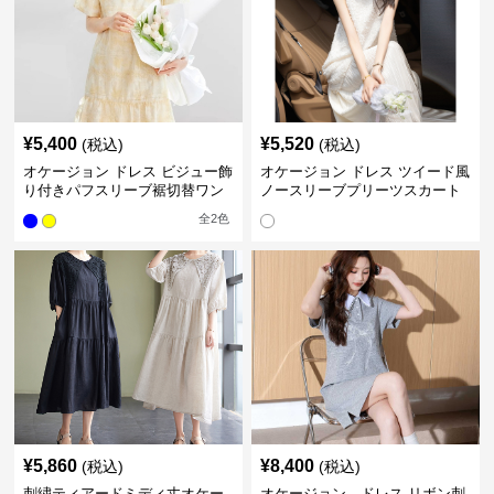
¥
5,400
¥
5,520
(税込)
(税込)
オケージョン ドレス ビジュー飾
オケージョン ドレス ツイード風
り付きパフスリーブ裾切替ワン
ノースリーブプリーツスカート
ピース
重ね着風ワンピース
全
2
色
¥
5,860
¥
8,400
(税込)
(税込)
刺繍ティアードミディ丈オケー
オケージョン ドレス リボン刺