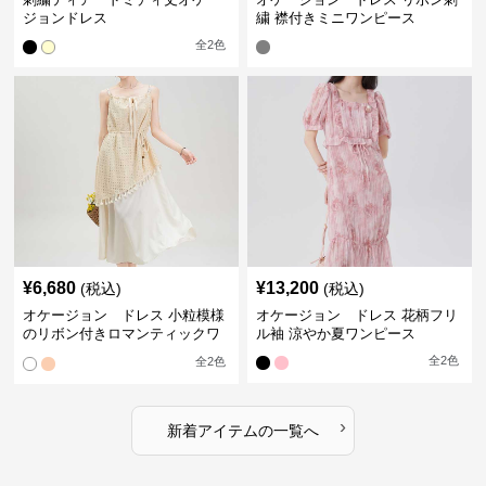
ジョンドレス
繍 襟付きミニワンピース
全
2
色
¥
6,680
¥
13,200
(税込)
(税込)
オケージョン ドレス 小粒模様
オケージョン ドレス 花柄フリ
のリボン付きロマンティックワ
ル袖 涼やか夏ワンピース
ンピース
全
2
色
全
2
色
›
新着アイテムの一覧へ