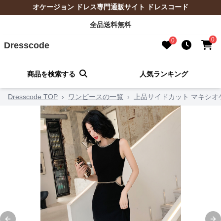
オケージョン ドレス専門通販サイト ドレスコード
全品送料無料
0
0
Dresscode
商品を検索する
人気ランキング
Dresscode TOP
›
ワンピースの一覧
›
上品サイドカット マキシオ