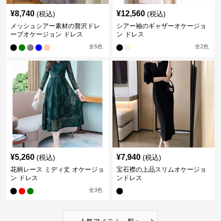
¥
8,740
¥
12,560
(税込)
(税込)
メッシュシアー素材の贅沢ドレ
シアー袖のギャザーオケージョ
ープオケージョン ドレス
ン ドレス
全
5
色
全
2
色
¥
5,260
¥
7,940
(税込)
(税込)
花柄レース ミディ丈 オケージョ
宝石襟の上品スリムオケージョ
ン ドレス
ンドレス
全
3
色
›