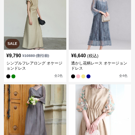
SALE
¥
9,790
¥
6,640
(税込)
¥
10880
(割引前)
シンプルフレアロング オケージ
透かし花柄レース オケージョン
ョンドレス
ドレス
全
2
色
全
4
色