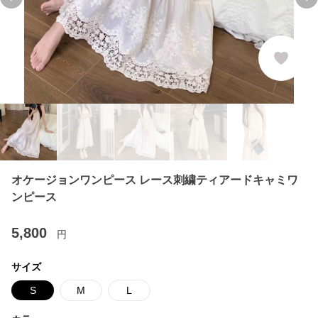
Previous slide
Ne
オケージョンワンピース レース刺繍ティアードキャミワ
ンピース
5,800
円
サイズ
S
M
L