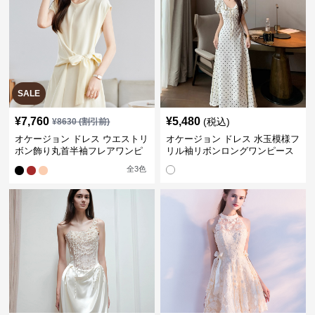
SALE
¥
7,760
¥
5,480
(税込)
¥
8630
(割引前)
オケージョン ドレス ウエストリ
オケージョン ドレス 水玉模様フ
ボン飾り丸首半袖フレアワンピ
リル袖リボンロングワンピース
ース
全
3
色