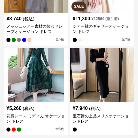
SALE
¥
8,740
¥
11,300
(税込)
¥
12560
(割引前)
メッシュシアー素材の贅沢ドレ
シアー袖のギャザーオケージョ
ープオケージョン ドレス
ン ドレス
全
5
色
全
2
色
¥
5,260
¥
7,940
(税込)
(税込)
花柄レース ミディ丈 オケージョ
宝石襟の上品スリムオケージョ
ン ドレス
ンドレス
全
3
色