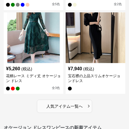
全
5
色
全
2
色
¥
5,260
¥
7,940
(税込)
(税込)
花柄レース ミディ丈 オケージョ
宝石襟の上品スリムオケージョ
ン ドレス
ンドレス
全
3
色
›
人気アイテム一覧へ
オケージョン ドレスワンピースの新着アイテム