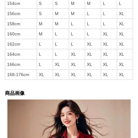
154cm
S
S
M
M
L
L
156cm
S
M
M
L
L
XL
158cm
M
M
L
L
L
XL
160cm
M
L
L
L
XL
XL
162cm
L
L
L
XL
XL
XL
164cm
L
L
XL
XL
XL
XL
166cm
L
XL
XL
XL
XL
XL
168-176cm
XL
XL
XL
XL
XL
XL
商品画像