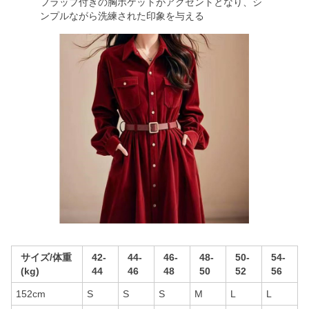
フラップ付きの胸ポケットがアクセントとなり、シ
ンプルながら洗練された印象を与える
サイズ/体重
42-
44-
46-
48-
50-
54-
(kg)
44
46
48
50
52
56
152cm
S
S
S
M
L
L