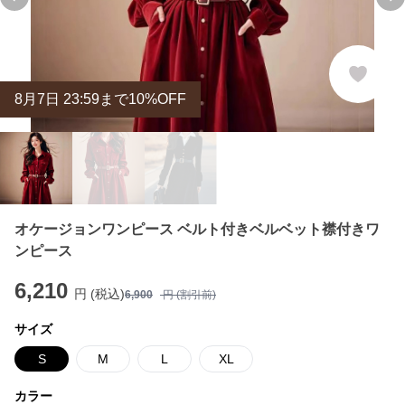
Previous slide
Ne
8
月
7
日 23:59まで10%OFF
オケージョンワンピース ベルト付きベルベット襟付きワ
ンピース
6,210
円 (税込)
6,900
円 (割引前)
サイズ
S
M
L
XL
カラー