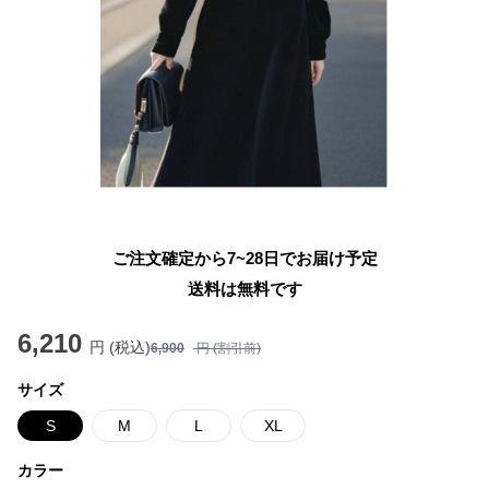
ご注文確定から7~28日でお届け予定
送料は無料です
6,210
円 (税込)
6,900
円 (割引前)
サイズ
S
M
L
XL
カラー