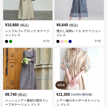
¥
10,880
¥
6,640
(税込)
(税込)
シンプルフレアロング オケージ
透かし花柄レース オケージョン
ョンドレス
ドレス
全
2
色
全
4
色
SALE
¥
8,740
¥
11,300
(税込)
¥
12560
(割引前)
メッシュシアー素材の贅沢ドレ
シアー袖のギャザーオケージョ
ープオケージョン ドレス
ン ドレス