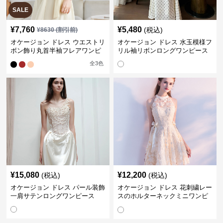
SALE
¥
7,760
¥
5,480
(税込)
¥
8630
(割引前)
オケージョン ドレス ウエストリ
オケージョン ドレス 水玉模様フ
ボン飾り丸首半袖フレアワンピ
リル袖リボンロングワンピース
ース
全
3
色
¥
15,080
¥
12,200
(税込)
(税込)
オケージョン ドレス パール装飾
オケージョン ドレス 花刺繍レー
一肩サテンロングワンピース
スのホルターネックミニワンピ
ース