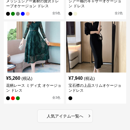
メッシュシアー素材の贅沢ドレ
シアー袖のギャザーオケージョ
ープオケージョン ドレス
ン ドレス
全
5
色
全
2
色
¥
5,260
¥
7,940
(税込)
(税込)
花柄レース ミディ丈 オケージョ
宝石襟の上品スリムオケージョ
ン ドレス
ンドレス
全
3
色
›
人気アイテム一覧へ