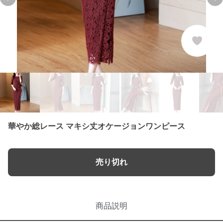
Previous slide
Ne
華やか総レース マキシ丈オケージョンワンピース
売り切れ
商品説明