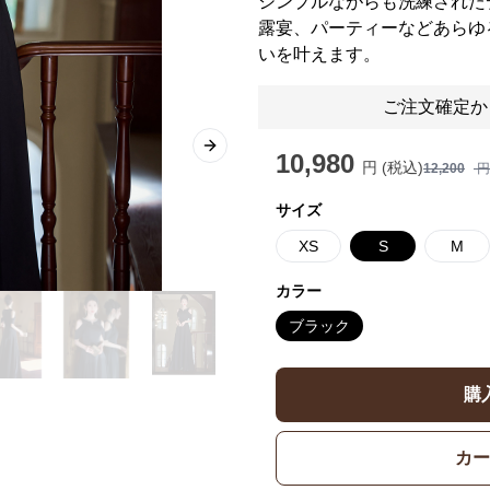
シンプルながらも洗練された
露宴、パーティーなどあらゆ
いを叶えます。
ご注文確定か
Next slide
10,980
円 (税込)
12,200
円
サイズ
XS
S
M
カラー
ブラック
購
カー