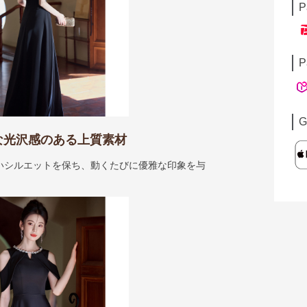
P
P
G
な光沢感のある上質素材
いシルエットを保ち、動くたびに優雅な印象を与