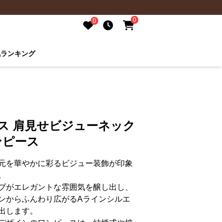
0
0
気ランキング
ス 肩見せビジューネック
ンピース
元を華やかに彩るビジュー装飾が印象
。
プがエレガントな雰囲気を醸し出し、
ンからふんわり広がるAラインシルエ
出します。