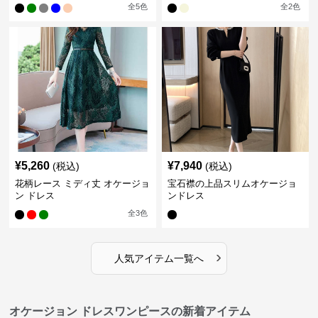
全
5
色
全
2
色
¥
5,260
¥
7,940
(税込)
(税込)
花柄レース ミディ丈 オケージョ
宝石襟の上品スリムオケージョ
ン ドレス
ンドレス
全
3
色
›
人気アイテム一覧へ
オケージョン ドレスワンピースの新着アイテム