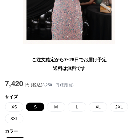
ご注文確定から7~28日でお届け予定
送料は無料です
7,420
円 (税込)
8,250
円 (割引前)
サイズ
XS
S
M
L
XL
2XL
3XL
カラー