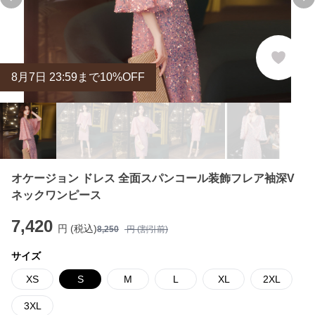
Previous slide
Ne
8
月
7
日 23:59まで10%OFF
オケージョン ドレス 全面スパンコール装飾フレア袖深V
ネックワンピース
7,420
円 (税込)
8,250
円 (割引前)
サイズ
XS
S
M
L
XL
2XL
3XL