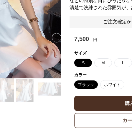
などの特別な日にぴったりな
清楚で洗練された雰囲気が、
ご注文確定か
7,500
円
Next slide
サイズ
S
M
L
カラー
ブラック
ホワイト
購
カー