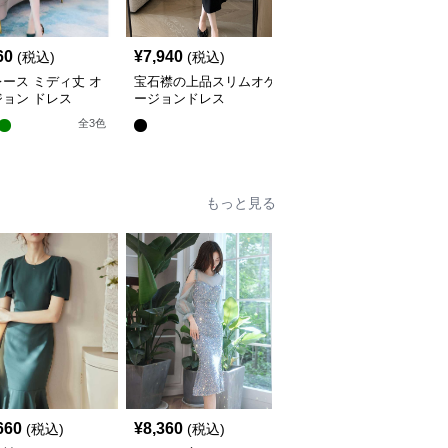
60
¥
7,940
¥
4,420
(税込)
(税込)
(税込)
ース ミディ丈 オ
宝石襟の上品スリムオケ
透かしプリーツ切替オケ
ョン ドレス
ージョンドレス
ージョンワンピース
全
3
色
もっと見る
660
¥
8,360
¥
15,760
(税込)
(税込)
(税込)