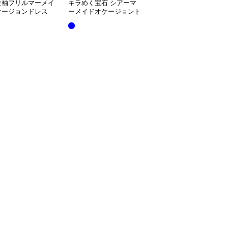
な袖フリルマーメイ
キラめく宝石 シアーマ
立体花柄刺繍長袖マーメ
ケージョンドレス
ーメイドオケージョンド
イドオケージョンドレス
レス