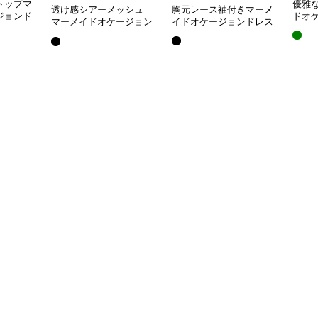
トップマ
優雅
透け感シアーメッシュ
胸元レース袖付きマーメ
ジョンド
ドオ
マーメイドオケージョン
イドオケージョンドレス
ドレス