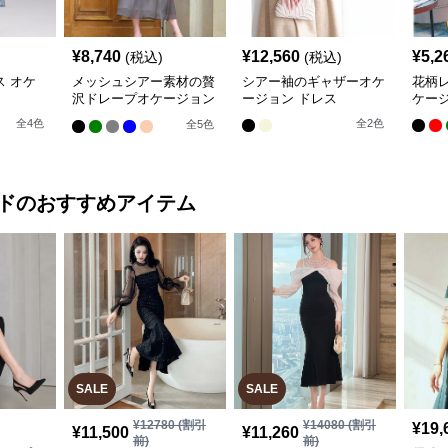
¥
8,740
¥
12,560
¥
5,2
(税込)
(税込)
 オケ
メッシュシアー素材の贅
シアー袖のギャザーオケ
花柄レ
沢ドレープオケージョン
ージョン ドレス
ケージ
ドレス
全
4
色
全
2
色
全
5
色
ド
のおすすめアイテム
SALE
SALE
¥
12780
(割引
¥
14080
(割引
¥
19,
¥
11,500
¥
11,260
前)
前)