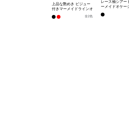
レース袖シアー
上品な艶めき ビジュー
ーメイドオケー
付きマーメイドラインオ
レス
ケージョンドレス
全
2
色