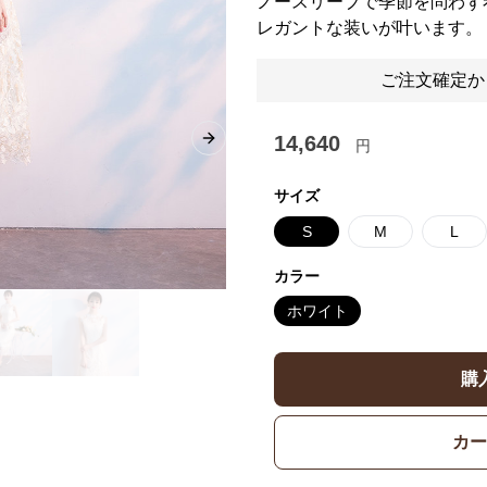
ノースリーブで季節を問わず
レガントな装いが叶います。
ご注文確定か
14,640
円
Next slide
サイズ
S
M
L
カラー
ホワイト
購
カー