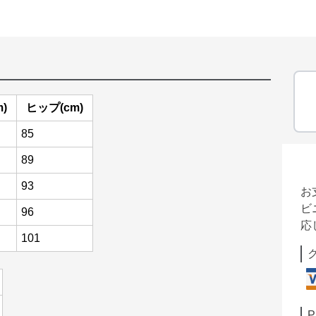
)
ヒップ(cm)
85
89
93
お
ビ
96
応
101
P