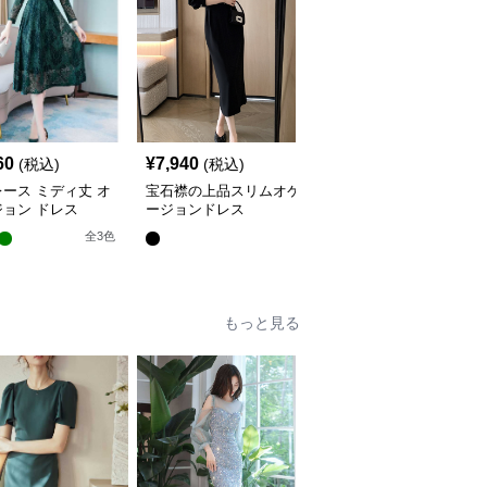
60
¥
7,940
¥
4,420
(税込)
(税込)
(税込)
ース ミディ丈 オ
宝石襟の上品スリムオケ
透かしプリーツ切替オケ
ョン ドレス
ージョンドレス
ージョンワンピース
全
3
色
もっと見る