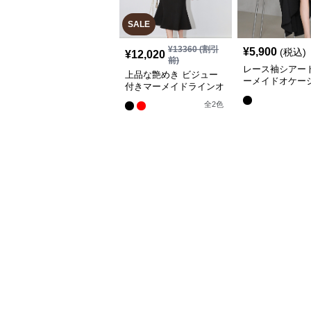
SALE
¥
13360
(割引
¥
5,900
(税込)
¥
12,020
前)
レース袖シアー
上品な艶めき ビジュー
ーメイドオケー
付きマーメイドラインオ
レス
ケージョンドレス
全
2
色