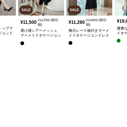
SALE
SALE
¥
12780
(割引
¥
14080
(割引
¥
19,
¥
11,500
¥
11,260
前)
前)
トップマ
優雅
透け感シアーメッシュ
胸元レース袖付きマーメ
ジョンド
ドオ
マーメイドオケージョン
イドオケージョンドレス
ドレス