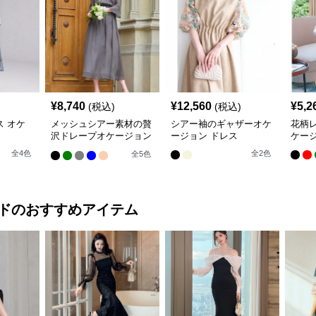
¥
8,740
¥
12,560
¥
5,2
(税込)
(税込)
 オケ
メッシュシアー素材の贅
シアー袖のギャザーオケ
花柄レ
沢ドレープオケージョン
ージョン ドレス
ケージ
ドレス
全
4
色
全
2
色
全
5
色
ド
のおすすめアイテム