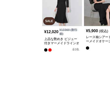
SALE
¥
13360
(割引
¥
5,900
(税込)
¥
12,020
前)
レース袖シアー
上品な艶めき ビジュー
ーメイドオケー
付きマーメイドラインオ
レス
ケージョンドレス
全
2
色