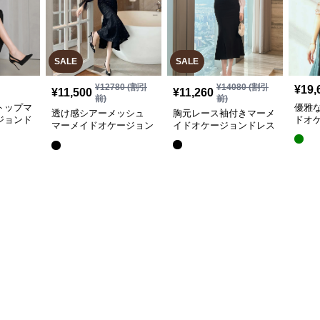
SALE
SALE
¥
12780
(割引
¥
14080
(割引
¥
19,
¥
11,500
¥
11,260
前)
前)
トップマ
優雅
透け感シアーメッシュ
胸元レース袖付きマーメ
ジョンド
ドオ
マーメイドオケージョン
イドオケージョンドレス
ドレス