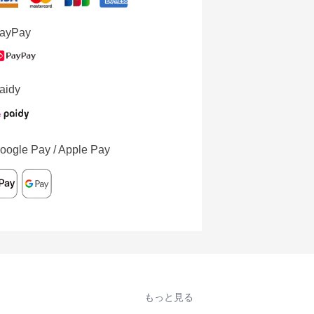
ayPay
aidy
oogle Pay / Apple Pay
もっと見る