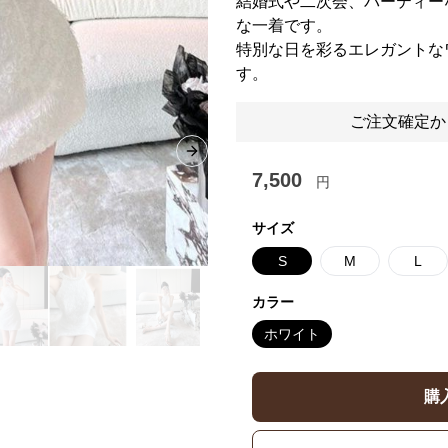
結婚式や二次会、パーティー
な一着です。
特別な日を彩るエレガントな
す。
ご注文確定か
Next slide
7,500
円
サイズ
S
M
L
カラー
ホワイト
購