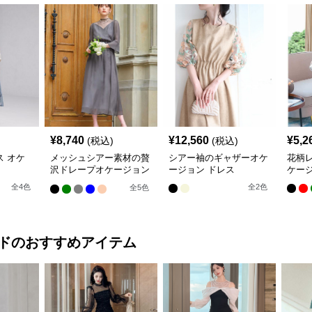
¥
8,740
¥
12,560
¥
5,2
(税込)
(税込)
 オケ
メッシュシアー素材の贅
シアー袖のギャザーオケ
花柄レ
沢ドレープオケージョン
ージョン ドレス
ケージ
ドレス
全
4
色
全
2
色
全
5
色
ド
のおすすめアイテム