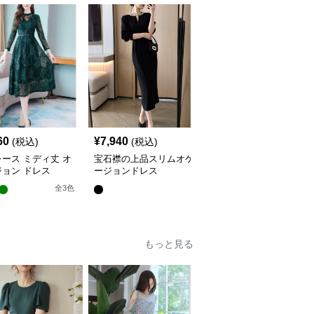
60
¥
7,940
¥
4,420
(税込)
(税込)
(税込)
ース ミディ丈 オ
宝石襟の上品スリムオケ
透かしプリーツ切替オケ
ョン ドレス
ージョンドレス
ージョンワンピース
全
3
色
もっと見る