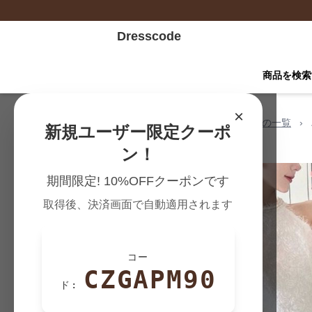
Dresscode
商品を検索
×
Dresscode TOP
›
ワンピースの一覧
›
新規ユーザー限定クーポ
ン！
期間限定! 10%OFFクーポンです
取得後、決済画面で自動適用されます
コー
CZGAPM90
ド: