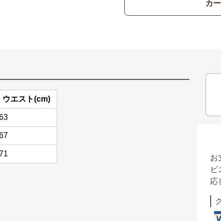
カー
ウエスト(cm)
63
67
71
お
ビ
応