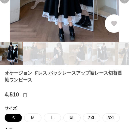
Previous slide
Ne
オケージョン ドレス バックレースアップ裾レース切替長
袖ワンピース
4,510
円
サイズ
S
M
L
XL
2XL
3XL