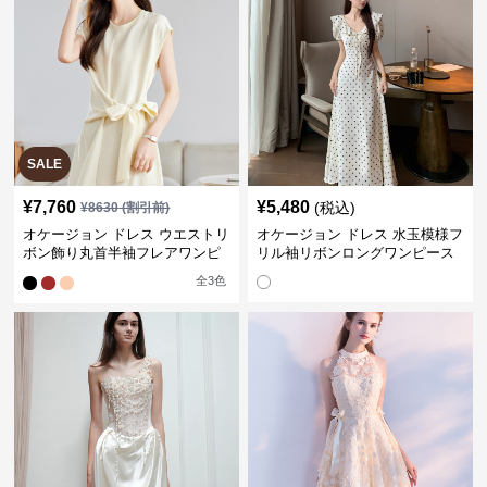
SALE
¥
7,760
¥
5,480
(税込)
¥
8630
(割引前)
オケージョン ドレス ウエストリ
オケージョン ドレス 水玉模様フ
ボン飾り丸首半袖フレアワンピ
リル袖リボンロングワンピース
ース
全
3
色