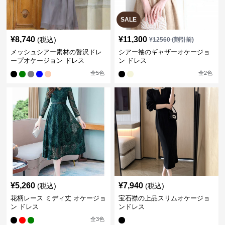
SALE
¥
8,740
¥
11,300
(税込)
¥
12560
(割引前)
メッシュシアー素材の贅沢ドレ
シアー袖のギャザーオケージョ
ープオケージョン ドレス
ン ドレス
全
5
色
全
2
色
¥
5,260
¥
7,940
(税込)
(税込)
花柄レース ミディ丈 オケージョ
宝石襟の上品スリムオケージョ
ン ドレス
ンドレス
全
3
色