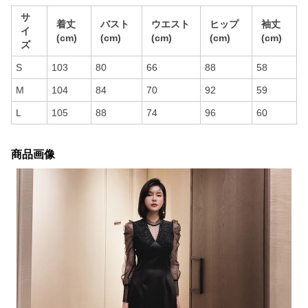
サ
着丈
バスト
ウエスト
ヒップ
袖丈
イ
(cm)
(cm)
(cm)
(cm)
(cm)
ズ
S
103
80
66
88
58
M
104
84
70
92
59
L
105
88
74
96
60
商品画像