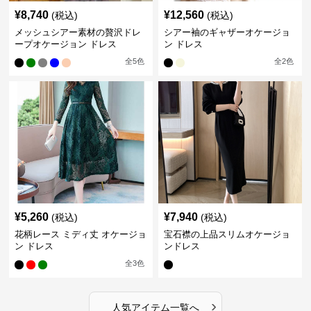
¥
8,740
¥
12,560
(税込)
(税込)
メッシュシアー素材の贅沢ドレ
シアー袖のギャザーオケージョ
ープオケージョン ドレス
ン ドレス
全
5
色
全
2
色
¥
5,260
¥
7,940
(税込)
(税込)
花柄レース ミディ丈 オケージョ
宝石襟の上品スリムオケージョ
ン ドレス
ンドレス
全
3
色
›
人気アイテム一覧へ