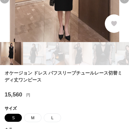
Previous slide
Ne
オケージョン ドレス パフスリーブチュールレース切替ミ
ディ丈ワンピース
15,560
円
サイズ
S
M
L