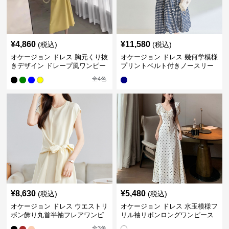
¥
4,860
¥
11,580
(税込)
(税込)
オケージョン ドレス 胸元くり抜
オケージョン ドレス 幾何学模様
きデザイン ドレープ風ワンピー
プリントベルト付きノースリー
ス
ブワンピース
全
4
色
¥
8,630
¥
5,480
(税込)
(税込)
オケージョン ドレス ウエストリ
オケージョン ドレス 水玉模様フ
ボン飾り丸首半袖フレアワンピ
リル袖リボンロングワンピース
ース
全
3
色