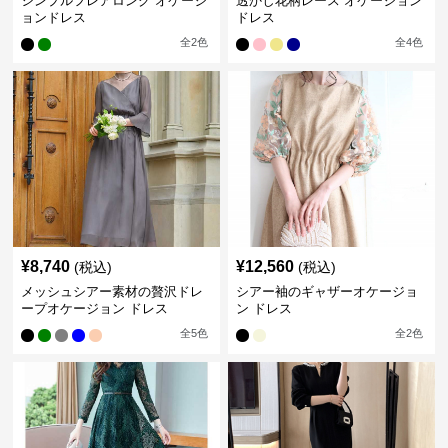
シンプルフレアロング オケージ
透かし花柄レース オケージョン
ョンドレス
ドレス
全
2
色
全
4
色
¥
8,740
¥
12,560
(税込)
(税込)
メッシュシアー素材の贅沢ドレ
シアー袖のギャザーオケージョ
ープオケージョン ドレス
ン ドレス
全
5
色
全
2
色