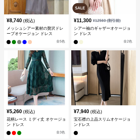
SALE
¥
8,740
¥
11,300
(税込)
¥
12560
(割引前)
メッシュシアー素材の贅沢ドレ
シアー袖のギャザーオケージョ
ープオケージョン ドレス
ン ドレス
全
5
色
全
2
色
¥
5,260
¥
7,940
(税込)
(税込)
花柄レース ミディ丈 オケージョ
宝石襟の上品スリムオケージョ
ン ドレス
ンドレス
全
3
色