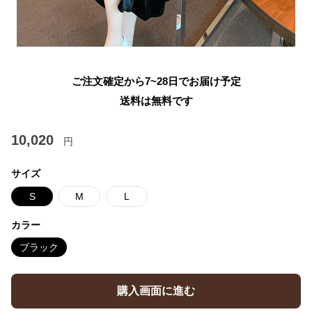
ご注文確定から7~28日でお届け予定
送料は無料です
10,020
円
サイズ
S
M
L
カラー
ブラック
購入画面に進む