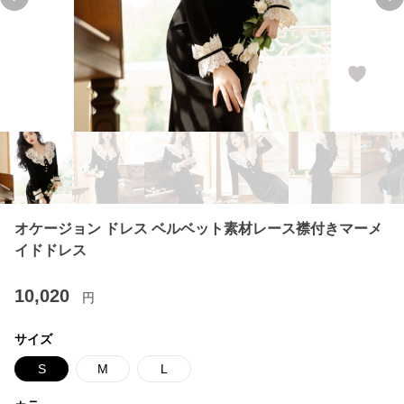
Previous slide
Ne
オケージョン ドレス ベルベット素材レース襟付きマーメ
イドドレス
10,020
円
サイズ
S
M
L