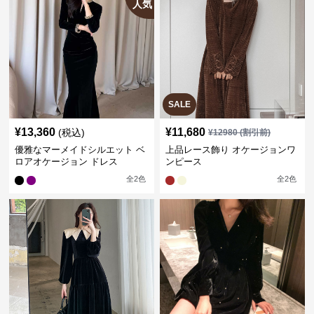
人気
SALE
¥
13,360
¥
11,680
(税込)
¥
12980
(割引前)
優雅なマーメイドシルエット ベ
上品レース飾り オケージョンワ
ロアオケージョン ドレス
ンピース
全
2
色
全
2
色