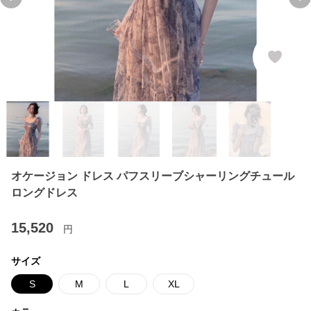
Previous slide
Ne
オケージョン ドレス パフスリーブシャーリングチュール
ロングドレス
15,520
円
サイズ
S
M
L
XL