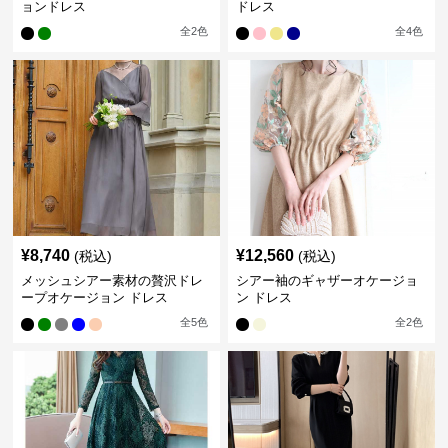
ョンドレス
ドレス
全
2
色
全
4
色
¥
8,740
¥
12,560
(税込)
(税込)
メッシュシアー素材の贅沢ドレ
シアー袖のギャザーオケージョ
ープオケージョン ドレス
ン ドレス
全
5
色
全
2
色