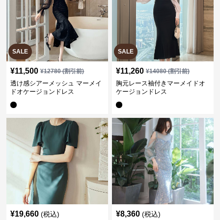
SALE
SALE
¥
11,500
¥
11,260
¥
12780
(割引前)
¥
14080
(割引前)
透け感シアーメッシュ マーメイ
胸元レース袖付きマーメイドオ
ドオケージョンドレス
ケージョンドレス
¥
19,660
¥
8,360
(税込)
(税込)