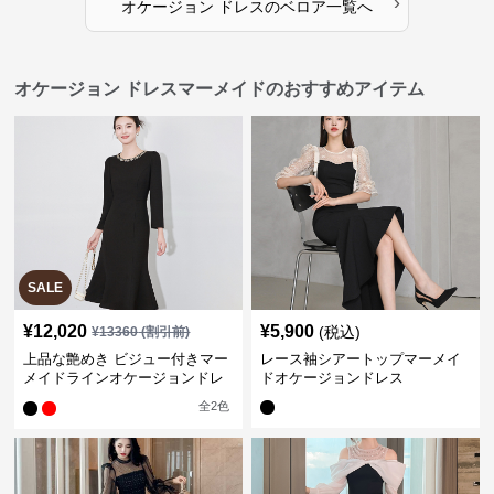
›
オケージョン ドレス
の
ベロア
一覧へ
オケージョン ドレスマーメイドのおすすめアイテム
SALE
¥
12,020
¥
5,900
(税込)
¥
13360
(割引前)
上品な艶めき ビジュー付きマー
レース袖シアートップマーメイ
メイドラインオケージョンドレ
ドオケージョンドレス
ス
全
2
色