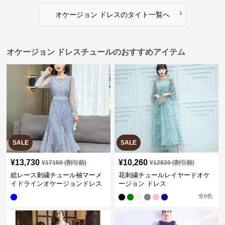
›
オケージョン ドレス
の
タイト
一覧へ
オケージョン ドレスチュールのおすすめアイテム
SALE
SALE
¥
13,730
¥
10,260
¥
17160
(割引前)
¥
12820
(割引前)
総レース刺繍チュール袖マーメ
花刺繍チュールレイヤードオケ
イドラインオケージョンドレス
ージョン ドレス
全
6
色