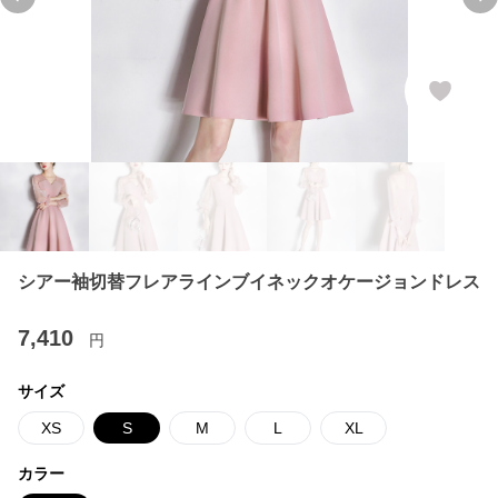
Previous slide
Ne
シアー袖切替フレアラインブイネックオケージョンドレス
7,410
円
サイズ
XS
S
M
L
XL
カラー