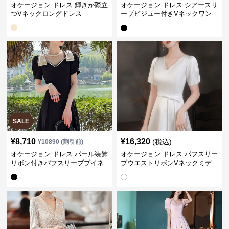
オケージョン ドレス 輝きが際立
オケージョン ドレス シアースリ
つVネックロングドレス
ーブビジュー付きVネックワン
ピース
SALE
¥
8,710
¥
16,320
(税込)
¥
10890
(割引前)
オケージョン ドレス パール装飾
オケージョン ドレス パフスリー
リボン付きパフスリーブブイネ
ブウエストリボンVネックミデ
ックワンピース
ィ丈ドレス