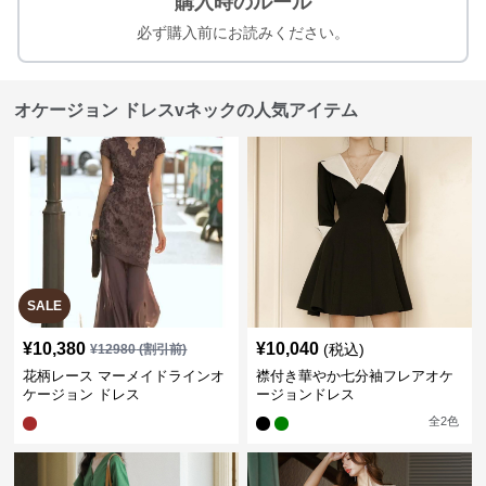
購入時のルール
必ず購入前にお読みください。
オケージョン ドレスvネックの人気アイテム
SALE
¥
10,380
¥
10,040
(税込)
¥
12980
(割引前)
花柄レース マーメイドラインオ
襟付き華やか七分袖フレアオケ
ケージョン ドレス
ージョンドレス
全
2
色