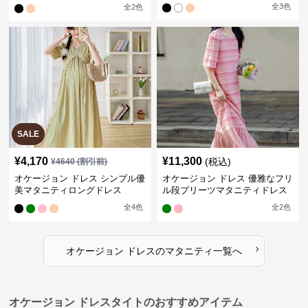
ース
全
3
色
全
2
色
SALE
¥
4,170
¥
11,300
(税込)
¥
4640
(割引前)
オケージョン ドレス シンプル優
オケージョン ドレス 優雅なフリ
美マタニティロングドレス
ル段プリーツマタニティドレス
全
4
色
全
2
色
›
オケージョン ドレス
の
マタニティ
一覧へ
オケージョン ドレスタイトのおすすめアイテム