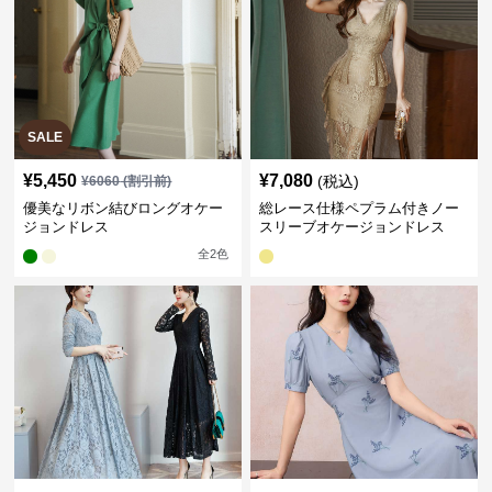
SALE
¥
5,450
¥
7,080
(税込)
¥
6060
(割引前)
優美なリボン結びロングオケー
総レース仕様ペプラム付きノー
ジョンドレス
スリーブオケージョンドレス
全
2
色