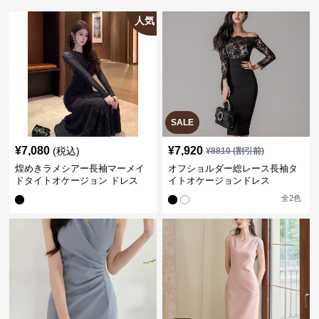
人気
SALE
¥
7,080
¥
7,920
(税込)
¥
8810
(割引前)
煌めきラメシアー長袖マーメイ
オフショルダー総レース長袖タ
ドタイトオケージョン ドレス
イトオケージョンドレス
全
2
色