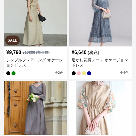
SALE
¥
9,790
¥
6,640
(税込)
¥
10880
(割引前)
シンプルフレアロング オケージ
透かし花柄レース オケージョン
ョンドレス
ドレス
全
2
色
全
4
色