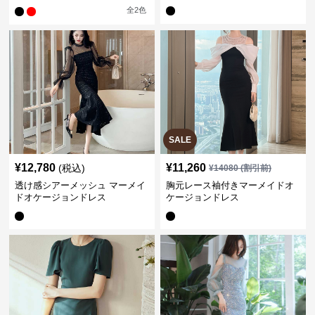
ス
全
2
色
SALE
¥
12,780
¥
11,260
(税込)
¥
14080
(割引前)
透け感シアーメッシュ マーメイ
胸元レース袖付きマーメイドオ
ドオケージョンドレス
ケージョンドレス