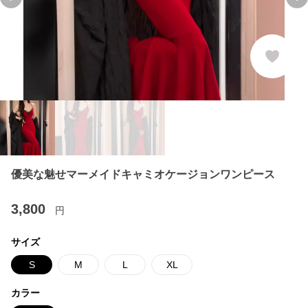
Previous slide
Ne
優美な魅せマーメイドキャミオケージョンワンピース
3,800
円
サイズ
S
M
L
XL
カラー