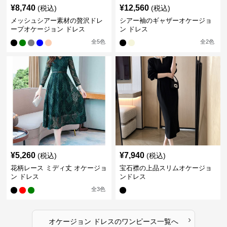
¥
8,740
¥
12,560
(税込)
(税込)
メッシュシアー素材の贅沢ドレ
シアー袖のギャザーオケージョ
ープオケージョン ドレス
ン ドレス
全
5
色
全
2
色
¥
5,260
¥
7,940
(税込)
(税込)
花柄レース ミディ丈 オケージョ
宝石襟の上品スリムオケージョ
ン ドレス
ンドレス
全
3
色
›
オケージョン ドレス
の
ワンピース
一覧へ