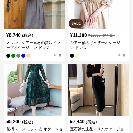
SALE
¥
8,740
¥
11,300
(税込)
¥
12560
(割引前)
メッシュシアー素材の贅沢ドレ
シアー袖のギャザーオケージョ
ープオケージョン ドレス
ン ドレス
全
5
色
全
2
色
¥
5,260
¥
7,940
(税込)
(税込)
花柄レース ミディ丈 オケージョ
宝石襟の上品スリムオケージョ