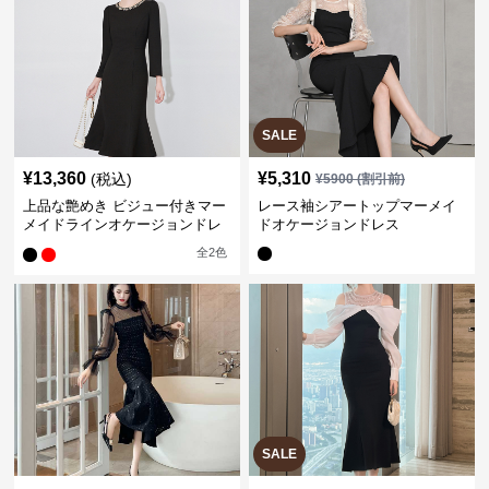
SALE
¥
13,360
¥
5,310
(税込)
¥
5900
(割引前)
上品な艶めき ビジュー付きマー
レース袖シアートップマーメイ
メイドラインオケージョンドレ
ドオケージョンドレス
ス
全
2
色
SALE