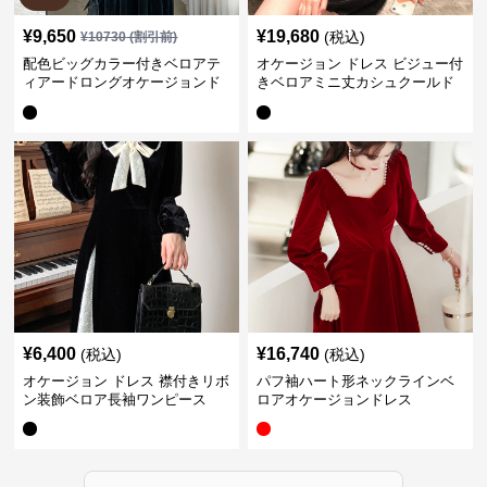
¥
9,650
¥
19,680
(税込)
¥
10730
(割引前)
配色ビッグカラー付きベロアテ
オケージョン ドレス ビジュー付
ィアードロングオケージョンド
きベロアミニ丈カシュクールド
レス
レス
¥
6,400
¥
16,740
(税込)
(税込)
オケージョン ドレス 襟付きリボ
パフ袖ハート形ネックラインベ
ン装飾ベロア長袖ワンピース
ロアオケージョンドレス