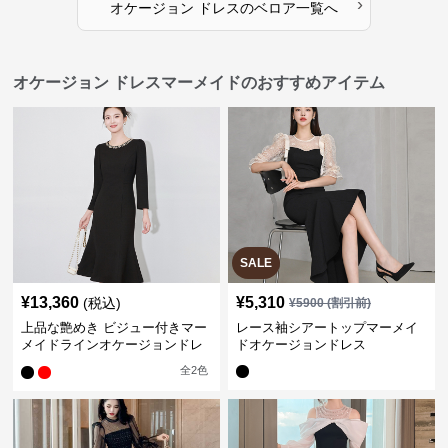
›
オケージョン ドレス
の
ベロア
一覧へ
オケージョン ドレスマーメイドのおすすめアイテム
SALE
¥
13,360
¥
5,310
(税込)
¥
5900
(割引前)
上品な艶めき ビジュー付きマー
レース袖シアートップマーメイ
メイドラインオケージョンドレ
ドオケージョンドレス
ス
全
2
色