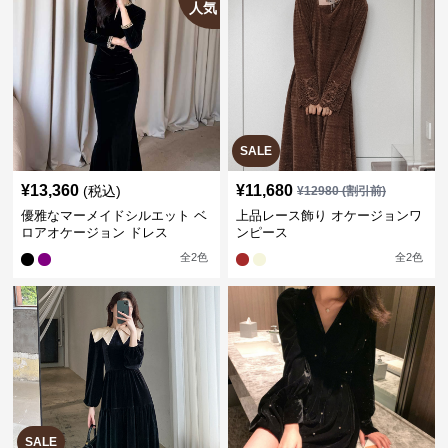
人気
SALE
¥
13,360
¥
11,680
(税込)
¥
12980
(割引前)
優雅なマーメイドシルエット ベ
上品レース飾り オケージョンワ
ロアオケージョン ドレス
ンピース
全
2
色
全
2
色
SALE