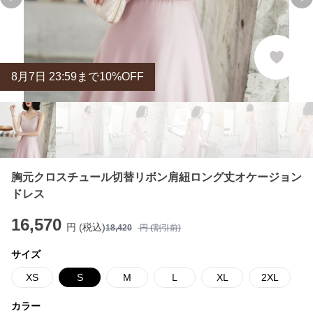
Previous slide
Ne
8
月
7
日 23:59まで10%OFF
胸元クロスチュール切替リボン肩紐ロング丈オケージョン
ドレス
16,570
円 (税込)
18,420
円 (割引前)
サイズ
XS
S
M
L
XL
2XL
カラー