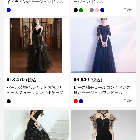
イドラインオケージョンドレス
ージョン ドレス
全
6
色
¥
13,470
¥
8,840
(税込)
(税込)
パール装飾ベルベット切替ボリ
レース袖チュールロングドレス
ュームチュールロングオケージ
風オケージョンワンピース
ョンドレス
全
2
色