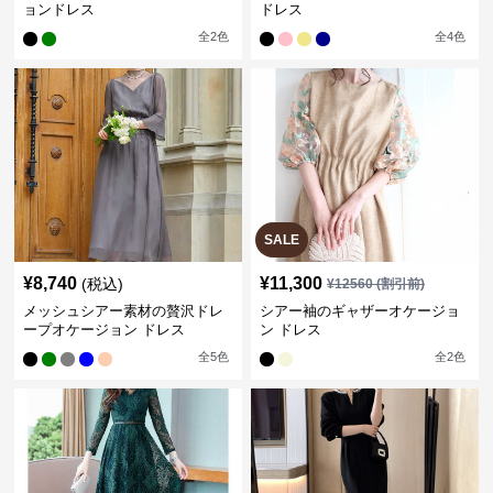
ョンドレス
ドレス
全
2
色
全
4
色
SALE
¥
8,740
¥
11,300
(税込)
¥
12560
(割引前)
メッシュシアー素材の贅沢ドレ
シアー袖のギャザーオケージョ
ープオケージョン ドレス
ン ドレス
全
5
色
全
2
色