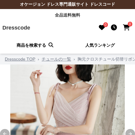
オケージョン ドレス専門通販サイト ドレスコード
全品送料無料
0
0
Dresscode
商品を検索する
人気ランキング
Dresscode TOP
›
チュールの一覧
›
胸元クロスチュール切替リボ