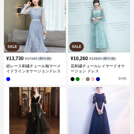
SALE
SALE
¥
13,730
¥
10,260
¥
17160
(割引前)
¥
12820
(割引前)
総レース刺繍チュール袖マーメ
花刺繍チュールレイヤードオケ
イドラインオケージョンドレス
ージョン ドレス
全
6
色