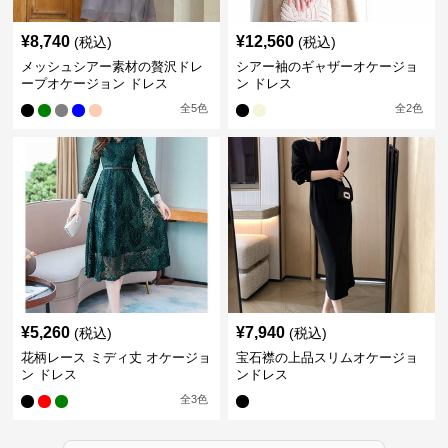
¥
8,740
¥
12,560
(税込)
(税込)
メッシュシアー素材の贅沢ドレ
シアー袖のギャザーオケージョ
ープオケージョン ドレス
ン ドレス
全
5
色
全
2
色
¥
5,260
¥
7,940
(税込)
(税込)
花柄レース ミディ丈 オケージョ
宝石襟の上品スリムオケージョ
ン ドレス
ンドレス
全
3
色