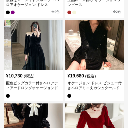
ロアオケージョン ドレス
ンピース
全
2
色
全
2
色
¥
10,730
¥
19,680
(税込)
(税込)
配色ビッグカラー付きベロアテ
オケージョン ドレス ビジュー付
ィアードロングオケージョンド
きベロアミニ丈カシュクールド
レス
レス