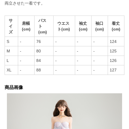
両立させた一着です。
サ
バス
肩幅
ウエス
袖丈
袖口
着丈
イ
ト
(cm)
ト(cm)
(cm)
(cm)
(cm)
ズ
(cm)
S
-
76
-
-
-
124
M
-
80
-
-
-
125
L
-
84
-
-
-
126
XL
-
88
-
-
-
127
商品画像