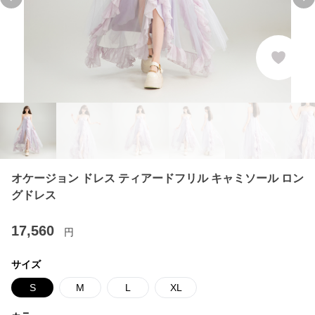
Previous slide
Ne
オケージョン ドレス ティアードフリル キャミソール ロン
グドレス
17,560
円
サイズ
S
M
L
XL