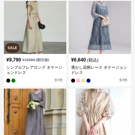
SALE
¥
9,790
¥
6,640
(税込)
¥
10880
(割引前)
シンプルフレアロング オケージ
透かし花柄レース オケージョン
ョンドレス
ドレス
全
2
色
全
4
色