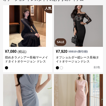
人気
SALE
¥
7,080
¥
7,920
(税込)
¥
8810
(割引前)
煌めきラメシアー長袖マーメイ
オフショルダー総レース長袖タ
ドタイトオケージョン ドレス
イトオケージョンドレス
全
2
色