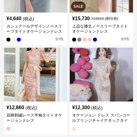
SALE
¥
4,640
¥
15,730
(税込)
¥
19660
(割引前)
カシュクールデザインノースリ
上品な膝丈ノースリーブタイト
ーブタイトオケージョンドレス
オケージョンドレス
全
3
色
全
5
色
¥
12,860
¥
12,300
(税込)
(税込)
花柄刺繍レース半袖タイトオケ
オケージョン ドレス スパンコー
ージョンドレス
ルフリンジチャイナネックタイ
トドレス