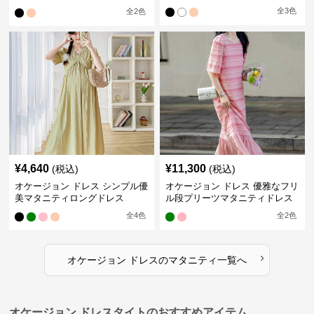
ース
全
3
色
全
2
色
¥
4,640
¥
11,300
(税込)
(税込)
オケージョン ドレス シンプル優
オケージョン ドレス 優雅なフリ
美マタニティロングドレス
ル段プリーツマタニティドレス
全
4
色
全
2
色
›
オケージョン ドレス
の
マタニティ
一覧へ
オケージョン ドレスタイトのおすすめアイテム