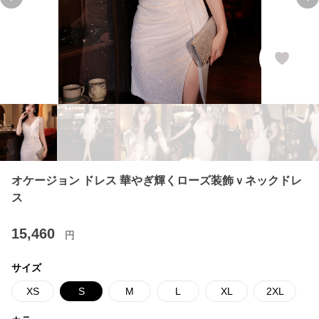
Previous slide
Ne
オケージョン ドレス 華やぎ輝くローズ装飾ｖネックドレ
ス
15,460
円
サイズ
XS
S
M
L
XL
2XL