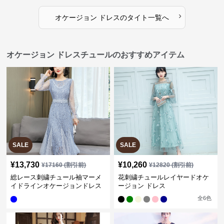
›
オケージョン ドレス
の
タイト
一覧へ
オケージョン ドレスチュールのおすすめアイテム
SALE
SALE
¥
13,730
¥
10,260
¥
17160
(割引前)
¥
12820
(割引前)
総レース刺繍チュール袖マーメ
花刺繍チュールレイヤードオケ
イドラインオケージョンドレス
ージョン ドレス
全
6
色