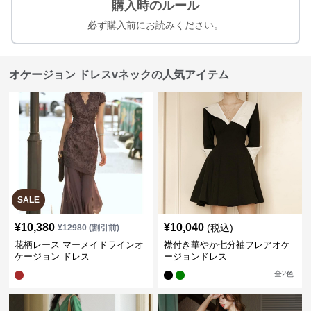
購入時のルール
必ず購入前にお読みください。
オケージョン ドレスvネックの人気アイテム
SALE
¥
10,380
¥
10,040
(税込)
¥
12980
(割引前)
花柄レース マーメイドラインオ
襟付き華やか七分袖フレアオケ
ケージョン ドレス
ージョンドレス
全
2
色