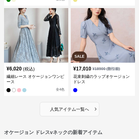
SALE
¥
6,020
¥
17,010
(税込)
¥
18900
(割引前)
繊細レース オケージョンワンピ
花束刺繍のラップオケージョン
ース
ドレス
全
4
色
›
人気アイテム一覧へ
オケージョン ドレスvネックの新着アイテム