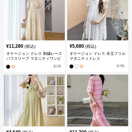
¥
11,280
¥
5,680
(税込)
(税込)
オケージョン ドレス 刺繍レース
オケージョン ドレス 水玉フリル
パフスリーブ マタニティワンピ
マタニティドレス
ース
全
3
色
全
2
色