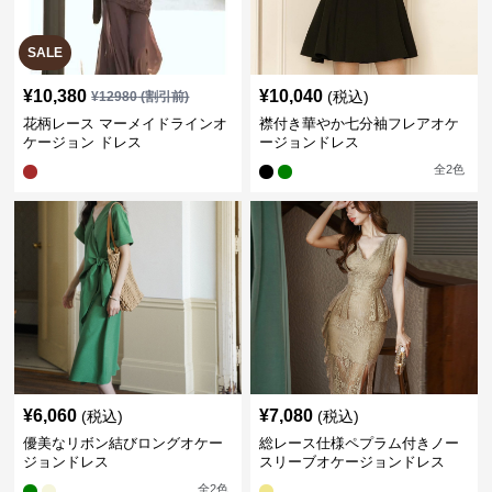
SALE
¥
10,380
¥
10,040
(税込)
¥
12980
(割引前)
花柄レース マーメイドラインオ
襟付き華やか七分袖フレアオケ
ケージョン ドレス
ージョンドレス
全
2
色
¥
6,060
¥
7,080
(税込)
(税込)
優美なリボン結びロングオケー
総レース仕様ペプラム付きノー
ジョンドレス
スリーブオケージョンドレス
全
2
色