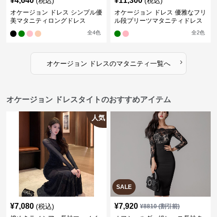
¥
4,640
¥
11,300
(税込)
(税込)
オケージョン ドレス シンプル優
オケージョン ドレス 優雅なフリ
美マタニティロングドレス
ル段プリーツマタニティドレス
全
4
色
全
2
色
›
オケージョン ドレス
の
マタニティ
一覧へ
オケージョン ドレスタイトのおすすめアイテム
人気
SALE
¥
7,080
¥
7,920
(税込)
¥
8810
(割引前)