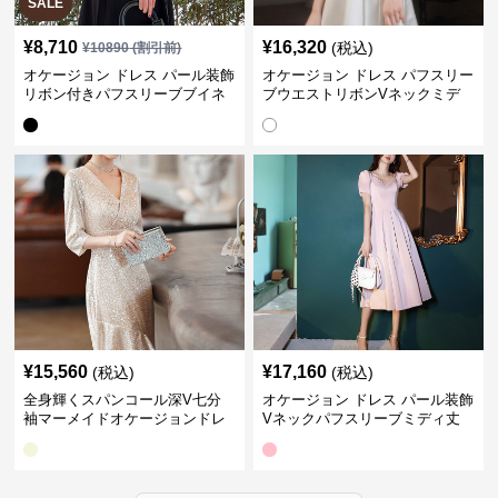
SALE
¥
8,710
¥
16,320
(税込)
¥
10890
(割引前)
オケージョン ドレス パール装飾
オケージョン ドレス パフスリー
リボン付きパフスリーブブイネ
ブウエストリボンVネックミデ
ックワンピース
ィ丈ドレス
¥
15,560
¥
17,160
(税込)
(税込)
全身輝くスパンコール深V七分
オケージョン ドレス パール装飾
袖マーメイドオケージョンドレ
Vネックパフスリーブミディ丈
ス
ドレス