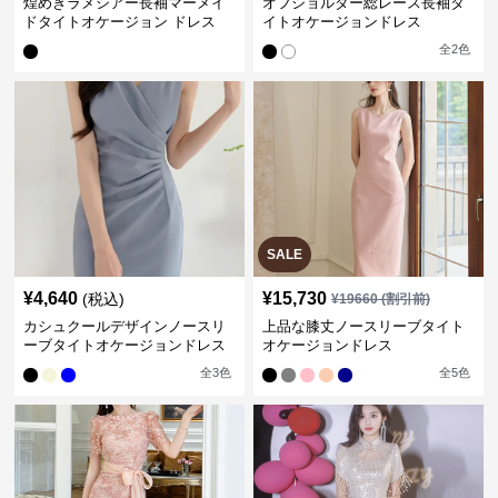
煌めきラメシアー長袖マーメイ
オフショルダー総レース長袖タ
ドタイトオケージョン ドレス
イトオケージョンドレス
全
2
色
SALE
¥
4,640
¥
15,730
(税込)
¥
19660
(割引前)
カシュクールデザインノースリ
上品な膝丈ノースリーブタイト
ーブタイトオケージョンドレス
オケージョンドレス
全
3
色
全
5
色