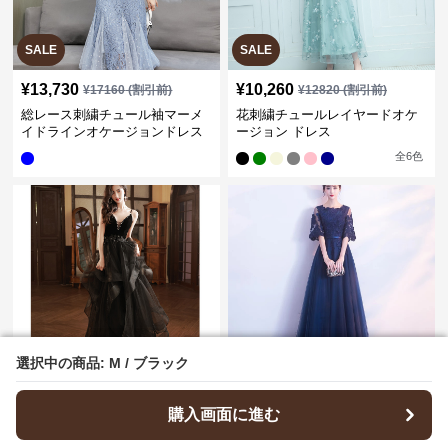
SALE
SALE
¥
13,730
¥
10,260
¥
17160
(割引前)
¥
12820
(割引前)
総レース刺繍チュール袖マーメ
花刺繍チュールレイヤードオケ
イドラインオケージョンドレス
ージョン ドレス
全
6
色
選択中の商品: M / ブラック
選択中の商品: M / ブラック
¥
13,470
¥
8,840
(税込)
(税込)
パール装飾ベルベット切替ボリ
レース袖チュールロングドレス
購入画面に進む
購入画面に進む
ュームチュールロングオケージ
風オケージョンワンピース
ョンドレス
全
2
色