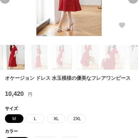
Previous slide
Ne
オケージョン ドレス 水玉模様の優美なフレアワンピース
10,420
円
サイズ
M
L
XL
2XL
カラー