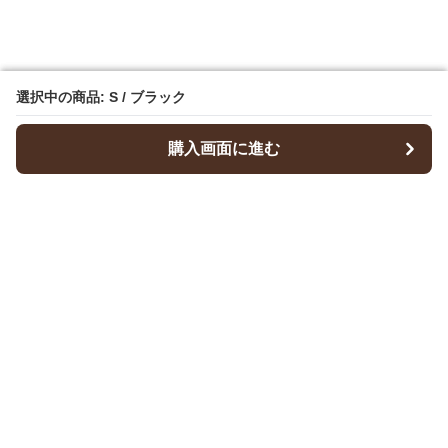
選択中の商品: S / ブラック
選択中の商品: S / ブラック
購入画面に進む
購入画面に進む
Dresscode
について