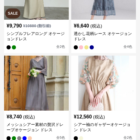
SALE
¥
9,790
¥
6,640
(税込)
¥
10880
(割引前)
シンプルフレアロング オケージ
透かし花柄レース オケージョン
ョンドレス
ドレス
全
2
色
全
4
色
¥
8,740
¥
12,560
(税込)
(税込)
メッシュシアー素材の贅沢ドレ
シアー袖のギャザーオケージョ
ープオケージョン ドレス
ン ドレス
全
5
色
全
2
色