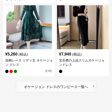
¥
5,260
¥
7,940
(税込)
(税込)
花柄レース ミディ丈 オケージョ
宝石襟の上品スリムオケージョ
ン ドレス
ンドレス
全
3
色
›
オケージョン ドレス
の
ワンピース
一覧へ