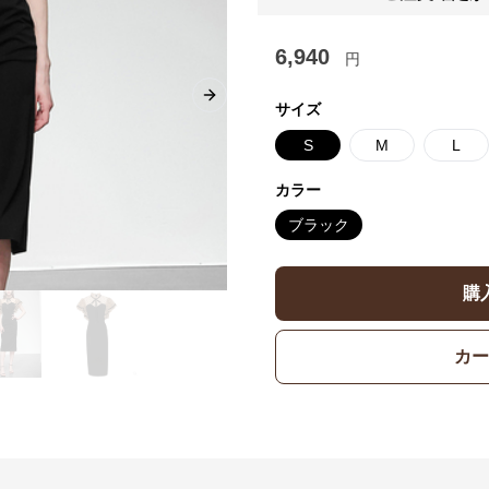
6,940
円
Next slide
サイズ
S
M
L
カラー
ブラック
購
カー