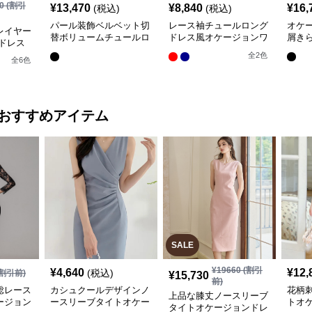
0
(割引
¥
13,470
¥
8,840
¥
16,
(税込)
(税込)
パール装飾ベルベット切
レース袖チュールロング
オケー
レイヤー
替ボリュームチュールロ
ドレス風オケージョンワ
屑き
ドレス
ングオケージョンドレス
ンピース
ーチ
全
2
色
全
6
色
おすすめアイテム
SALE
¥
19660
(割引
¥
4,640
¥
12,
(税込)
割引前)
¥
15,730
前)
総レース
カシュクールデザインノ
花柄
上品な膝丈ノースリーブ
ージョン
ースリーブタイトオケー
トオ
タイトオケージョンドレ