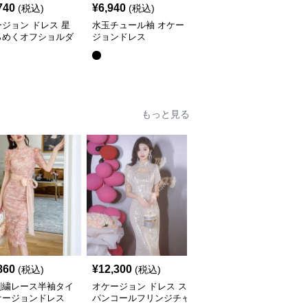
¥
12520
(割引
740
¥
6,940
(税込)
(税込)
¥
10,020
前)
ジョン ドレス 星
水玉チュール袖 オケー
キラめき舞うチュールレ
らめくオフショルダ
ジョンドレス
ース膝丈オケージョンド
ュールロングドレス
レス
全
2
色
もっと見る
SALE
860
¥
12,300
¥
8,820
(税込)
(税込)
¥
9800
(割引前)
刺繍レース半袖タイ
オケージョン ドレス ス
オケージョン ドレス パ
ケージョンドレス
パンコールフリンジチャ
ール装飾バックリボンタ