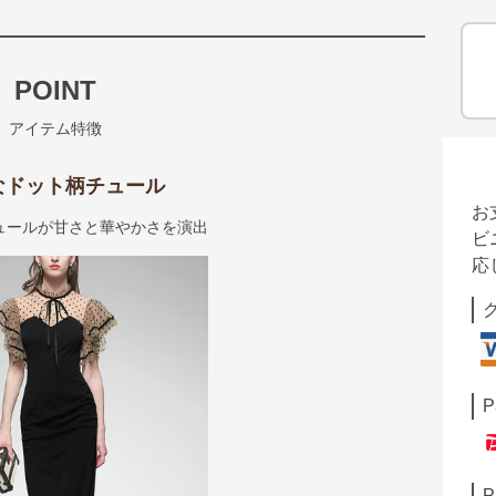
POINT
アイテム特徴
なドット柄チュール
お
ュールが甘さと華やかさを演出
ビ
応
P
P