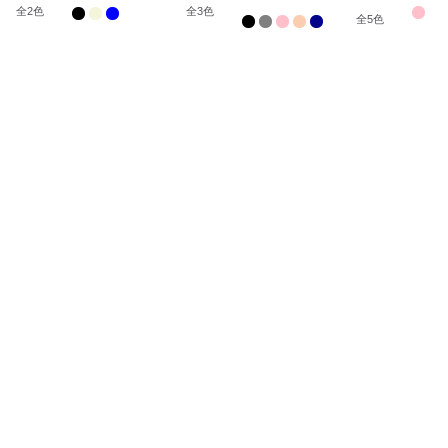
ジョンドレス
ス
全
2
色
全
3
色
全
5
色