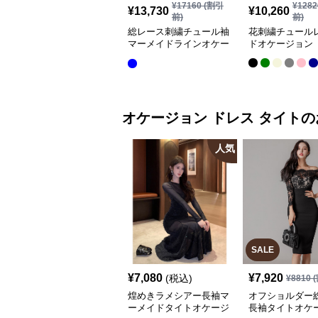
¥
17160
(割引
¥
1282
¥
13,730
¥
10,260
前)
前)
総レース刺繍チュール袖
花刺繍チュール
マーメイドラインオケー
ドオケージョン 
ジョンドレス
オケージョン ドレス
タイト
の
人気
SALE
¥
7,080
¥
7,920
(税込)
¥
8810
(
煌めきラメシアー長袖マ
オフショルダー
ーメイドタイトオケージ
長袖タイトオケ