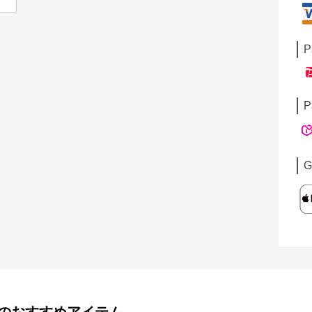
P
P
G