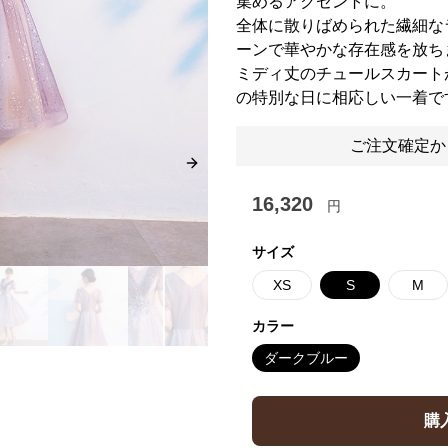
集めるアクセントに。
全体に散りばめられた繊細な
ーンで華やかな存在感を放ち
ミディ丈のチュールスカート
の特別な日に相応しい一着で
ご注文確定か
Next slide
16,320
円
サイズ
XS
S
M
カラー
ダークブルー
購