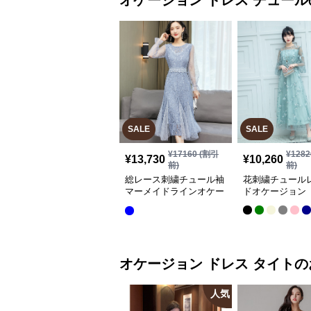
オケージョン ドレス
チュール
SALE
SALE
¥
17160
(割引
¥
1282
¥
13,730
¥
10,260
前)
前)
総レース刺繍チュール袖
花刺繍チュール
マーメイドラインオケー
ドオケージョン 
ジョンドレス
オケージョン ドレス
タイト
の
人気