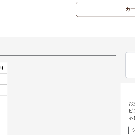
カー
)
お
ビ
応