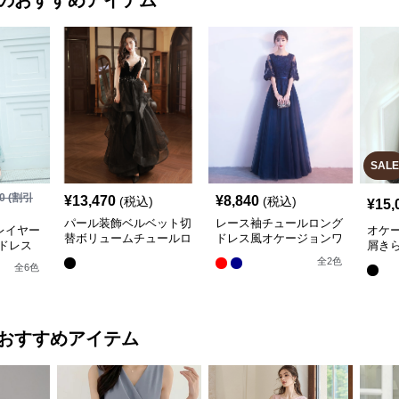
のおすすめアイテム
SALE
0
(割引
¥
13,470
¥
8,840
(税込)
(税込)
¥
15,
パール装飾ベルベット切
レース袖チュールロング
レイヤー
オケー
替ボリュームチュールロ
ドレス風オケージョンワ
ドレス
屑き
ングオケージョンドレス
ンピース
ーチ
全
2
色
全
6
色
おすすめアイテム