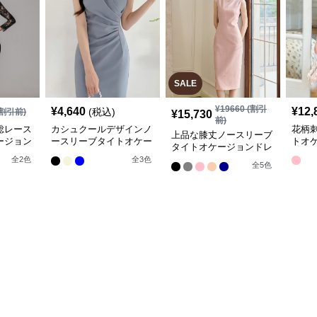
SALE
¥
19660
(割引
¥
4,640
¥
12,
(税込)
割引前)
¥
15,730
前)
総レース
カシュクールデザインノ
花柄
上品な膝丈ノースリーブ
ージョン
ースリーブタイトオケー
トオ
タイトオケージョンドレ
ジョンドレス
ス
全
2
色
全
3
色
全
5
色