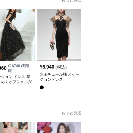
もっと見る
SALE
¥
16740
(割引
¥
12520
(割引
¥
6,940
(税込)
060
¥
10,020
前)
前)
水玉チュール袖 オケー
ジョン ドレス 星
キラめき舞うチュールレ
ジョンドレス
らめくオフショルダ
ース膝丈オケージョンド
ュールロングドレス
レス
全
2
色
もっと見る