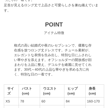
足首が見えるロング丈で上品さと可愛らしさを兼ね備えていま
す。
POINT
アイテム特徴
格式の高い結婚式や夜のレセプションで、優雅な存
在感を放つロング丈ドレスです。チュール素材が、
エレガントな表情を生み出し、特別な日にふさわし
い華やぎを添えます。オフショルダーの開放感が顔
まわりを上品に整え、デコルテを綣麗に見せてくれ
ます。30代～40代の上品な華やぎを求める方に向
く、特別な日の一着です。
サイ
バスト
ウエスト
ヒップ
身長
ズ
(cm)
(cm)
(cm)
(cm)
XS
78
60
84
160-170