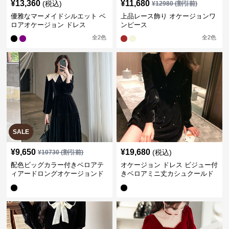
¥
13,360
¥
11,680
(税込)
¥
12980
(割引前)
優雅なマーメイドシルエット ベ
上品レース飾り オケージョンワ
ロアオケージョン ドレス
ンピース
全
2
色
全
2
色
SALE
¥
9,650
¥
19,680
(税込)
¥
10730
(割引前)
配色ビッグカラー付きベロアテ
オケージョン ドレス ビジュー付
ィアードロングオケージョンド
きベロアミニ丈カシュクールド
レス
レス