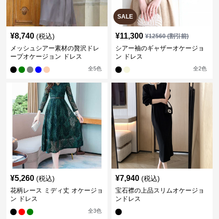
SALE
¥
8,740
¥
11,300
(税込)
¥
12560
(割引前)
メッシュシアー素材の贅沢ドレ
シアー袖のギャザーオケージョ
ープオケージョン ドレス
ン ドレス
全
5
色
全
2
色
¥
5,260
¥
7,940
(税込)
(税込)
花柄レース ミディ丈 オケージョ
宝石襟の上品スリムオケージョ
ン ドレス
ンドレス
全
3
色