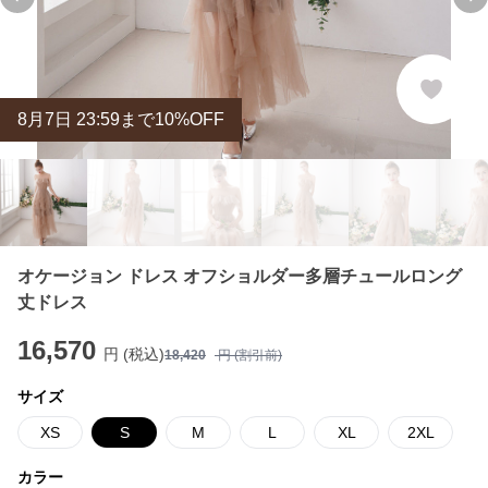
Previous slide
Ne
8
月
7
日 23:59まで10%OFF
オケージョン ドレス オフショルダー多層チュールロング
丈ドレス
16,570
円 (税込)
18,420
円 (割引前)
サイズ
XS
S
M
L
XL
2XL
カラー