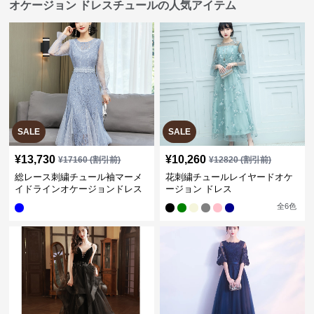
オケージョン ドレスチュールの人気アイテム
SALE
SALE
¥
13,730
¥
10,260
¥
17160
(割引前)
¥
12820
(割引前)
総レース刺繍チュール袖マーメ
花刺繍チュールレイヤードオケ
イドラインオケージョンドレス
ージョン ドレス
全
6
色