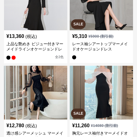
SALE
¥
13,360
¥
5,310
(税込)
¥
5900
(割引前)
上品な艶めき ビジュー付きマー
レース袖シアートップマーメイ
メイドラインオケージョンドレ
ドオケージョンドレス
ス
全
2
色
SALE
¥
12,780
¥
11,260
(税込)
¥
14080
(割引前)
透け感シアーメッシュ マーメイ
胸元レース袖付きマーメイドオ