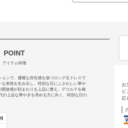
POINT
アイテム特徴
ションで、優雅な存在感を放つロング丈ドレスで
トな表情を生み出し、特別な日にふさわしい華や
お
の開放感が顔まわりを上品に整え、デコルテを綣
ビ
0代の上品な華やぎを求める方に向く、特別な日の
応
)