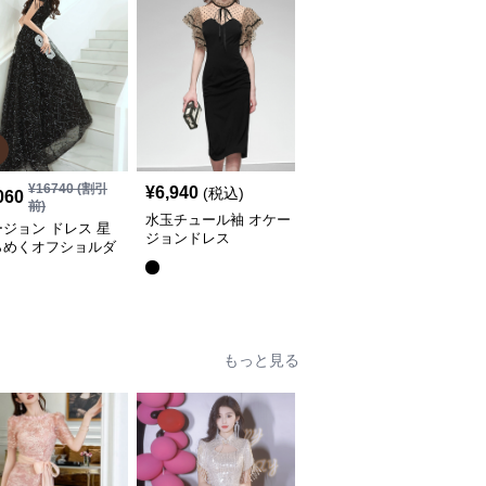
SALE
¥
16740
(割引
¥
12520
(割引
¥
6,940
(税込)
060
¥
10,020
前)
前)
水玉チュール袖 オケー
ジョン ドレス 星
キラめき舞うチュールレ
ジョンドレス
らめくオフショルダ
ース膝丈オケージョンド
ュールロングドレス
レス
全
2
色
もっと見る