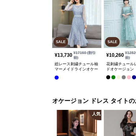
SALE
SALE
¥
17160
(割引
¥
1282
¥
13,730
¥
10,260
前)
前)
総レース刺繍チュール袖
花刺繍チュール
マーメイドラインオケー
ドオケージョン 
ジョンドレス
オケージョン ドレス
タイト
の
人気