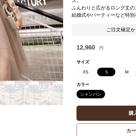
ス。
ふんわりと広がるロング丈の
結婚式やパーティーなど特別
ご注文確定か
Next slide
12,960
円
サイズ
XS
S
M
カラー
シャンパン
購
カー