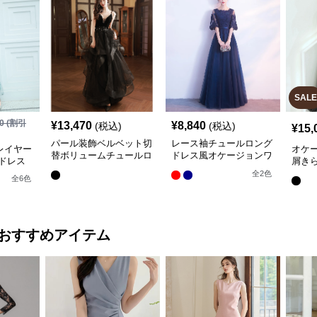
SALE
0
(割引
¥
13,470
¥
8,840
(税込)
(税込)
¥
15,
パール装飾ベルベット切
レース袖チュールロング
レイヤー
オケー
替ボリュームチュールロ
ドレス風オケージョンワ
ドレス
屑き
ングオケージョンドレス
ンピース
ーチ
全
2
色
全
6
色
おすすめアイテム