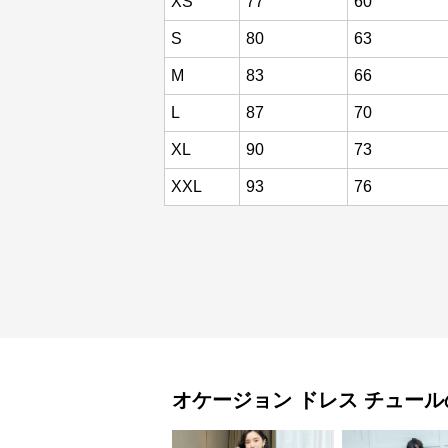
XS
77
60
S
80
63
M
83
66
L
87
70
XL
90
73
XXL
93
76
オケージョン ドレス
チュール