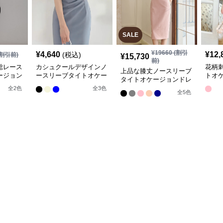
SALE
¥
19660
(割引
¥
4,640
¥
12,
(税込)
割引前)
¥
15,730
前)
総レース
カシュクールデザインノ
花柄
上品な膝丈ノースリーブ
ージョン
ースリーブタイトオケー
トオ
タイトオケージョンドレ
ジョンドレス
ス
全
2
色
全
3
色
全
5
色